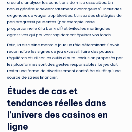
crucial d'analyser les conditions de mise associées. Un
bonus généreux devient rarement avantageux s'il inclut des
exigences de wager trop élevées. Utilisez des stratégies de
pari progressif prudentes (par exemple, mise
proportionnelle à la bankroll) et évitez les martingales
agressives qui peuvent rapidement épuiser vos fonds.
Enfin, la discipline mentale joue un rôle déterminant. Savoir
reconnaître les signes de jeu excessif, faire des pauses
régulières et utiliser les outils d'auto-exclusion proposés par
les plateformes sont des gestes responsables. Le jeu doit
rester une forme de divertissement contrôlée plutôt qu'une
source de stress financier.
Études de cas et
tendances réelles dans
l'univers des casinos en
ligne