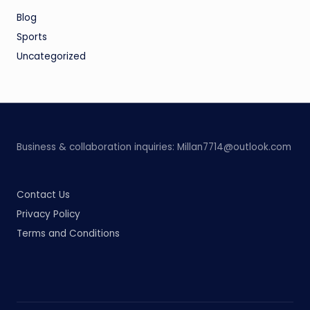
Blog
Sports
Uncategorized
Business & collaboration inquiries:
Millan7714@outlook.com
Contact Us
Privacy Policy
Terms and Conditions