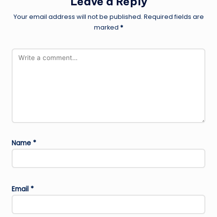
Leave a Reply
Your email address will not be published.
Required fields are
marked
*
Name
*
Email
*