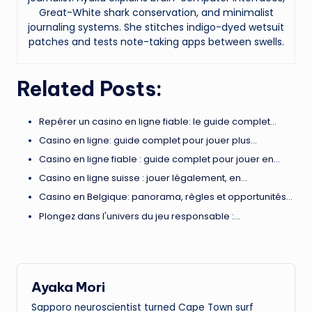
Great-White shark conservation, and minimalist
journaling systems. She stitches indigo-dyed wetsuit
patches and tests note-taking apps between swells.
Related Posts:
Repérer un casino en ligne fiable: le guide complet…
Casino en ligne: guide complet pour jouer plus…
Casino en ligne fiable : guide complet pour jouer en…
Casino en ligne suisse : jouer légalement, en…
Casino en Belgique: panorama, règles et opportunités…
Plongez dans l'univers du jeu responsable :…
Ayaka Mori
Sapporo neuroscientist turned Cape Town surf