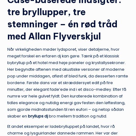
tre bryllupper, tre
stemninger – én rød tråd
med Allan Flyverskjul
Når virkeligheden møder lydsporet, viser detaljerne, hvor
meget forskel en erfaren dj kan gøre. Tænk på et klassisk
bybryllup på et hotel med høje paneler og krystallysekroner.
Her begyndte aftenen med akustiske versioner af moderne
pop under middagen, afløst af blød funk, da desserten ramte
bordene. Første dans var et skræddersyet edit på fire
minutter, der elegant fade’ede ind i et disco-medley. Efter få
numre var hele gulvet fyldt. Den kuraterede kombination af
tidløs elegance og nutidig energi gav festen den løftestang,
som gjorde midnatsstunden til ren eufori – og netop sådan
skaber en
bryllups dj
bro mellem tradition og nutid.
Et andet eksempel er ladebrylluppet på landet, hvor rå
charme og lysguirlander dannede rammen. Her var der