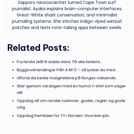
Sapporo neuroscientist turned Cape Town surf
journalist. Ayaka explains brain-computer interfaces,
Great-White shark conservation, and minimalist
journaling systems. She stitches indigo-dyed wetsuit
patches and tests note-taking apps between swells.
Related Posts:
Fra første skål til sidste dans: Få alle festens…
Bygglovshandlingar från A till Ö – så lyckas du med…
Utforsk de beste mulighetene på Norges voksende…
Skär igenom vardagen med en humor t-shirt som säger
allt
Oppdag alt om norske casinoer: guider, regler og gode
valg
Oppdag fremtiden for TV i Norden: Hvordan iptv…