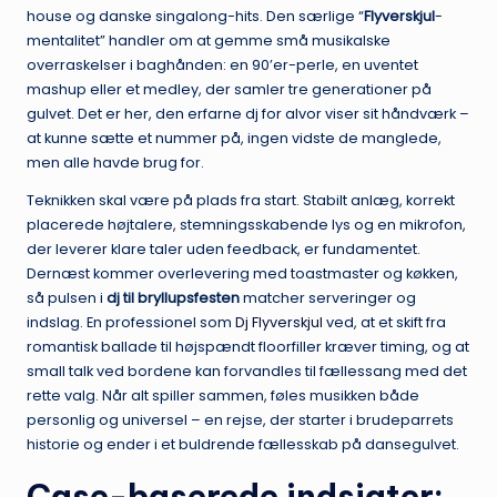
house og danske singalong-hits. Den særlige “
Flyverskjul
-
mentalitet” handler om at gemme små musikalske
overraskelser i baghånden: en 90’er-perle, en uventet
mashup eller et medley, der samler tre generationer på
gulvet. Det er her, den erfarne dj for alvor viser sit håndværk –
at kunne sætte et nummer på, ingen vidste de manglede,
men alle havde brug for.
Teknikken skal være på plads fra start. Stabilt anlæg, korrekt
placerede højtalere, stemningsskabende lys og en mikrofon,
der leverer klare taler uden feedback, er fundamentet.
Dernæst kommer overlevering med toastmaster og køkken,
så pulsen i
dj til bryllupsfesten
matcher serveringer og
indslag. En professionel som
Dj Flyverskjul
ved, at et skift fra
romantisk ballade til højspændt floorfiller kræver timing, og at
small talk ved bordene kan forvandles til fællessang med det
rette valg. Når alt spiller sammen, føles musikken både
personlig og universel – en rejse, der starter i brudeparrets
historie og ender i et buldrende fællesskab på dansegulvet.
Case-baserede indsigter: