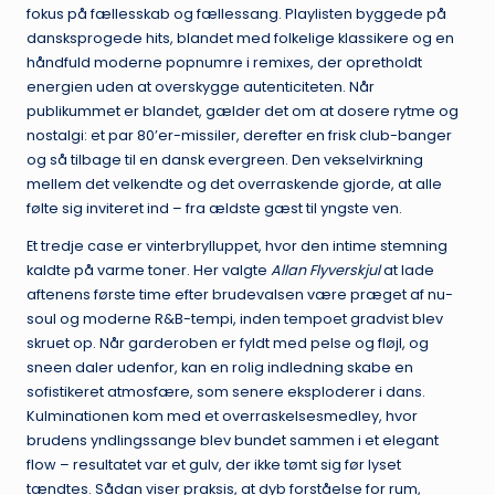
fokus på fællesskab og fællessang. Playlisten byggede på
dansksprogede hits, blandet med folkelige klassikere og en
håndfuld moderne popnumre i remixes, der opretholdt
energien uden at overskygge autenticiteten. Når
publikummet er blandet, gælder det om at dosere rytme og
nostalgi: et par 80’er-missiler, derefter en frisk club-banger
og så tilbage til en dansk evergreen. Den vekselvirkning
mellem det velkendte og det overraskende gjorde, at alle
følte sig inviteret ind – fra ældste gæst til yngste ven.
Et tredje case er vinterbrylluppet, hvor den intime stemning
kaldte på varme toner. Her valgte
Allan Flyverskjul
at lade
aftenens første time efter brudevalsen være præget af nu-
soul og moderne R&B-tempi, inden tempoet gradvist blev
skruet op. Når garderoben er fyldt med pelse og fløjl, og
sneen daler udenfor, kan en rolig indledning skabe en
sofistikeret atmosfære, som senere eksploderer i dans.
Kulminationen kom med et overraskelsesmedley, hvor
brudens yndlingssange blev bundet sammen i et elegant
flow – resultatet var et gulv, der ikke tømt sig før lyset
tændtes. Sådan viser praksis, at dyb forståelse for rum,