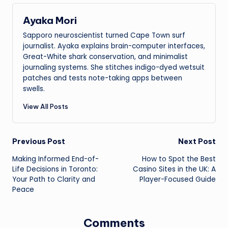
Ayaka Mori
Sapporo neuroscientist turned Cape Town surf
journalist. Ayaka explains brain-computer interfaces,
Great-White shark conservation, and minimalist
journaling systems. She stitches indigo-dyed wetsuit
patches and tests note-taking apps between
swells.
View All Posts
Post
Previous Post
Next Post
Making Informed End-of-
How to Spot the Best
navigation
Life Decisions in Toronto:
Casino Sites in the UK: A
Your Path to Clarity and
Player-Focused Guide
Peace
Comments