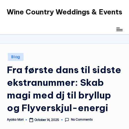
Wine Country Weddings & Events
Skip
to
content
Posted
Blog
in
Fra første dans til sidste
ekstranummer: Skab
magi med dj til bryllup
og Flyverskjul-energi
No Comments
Ayaka Mori
October 14, 2025
Posted
by