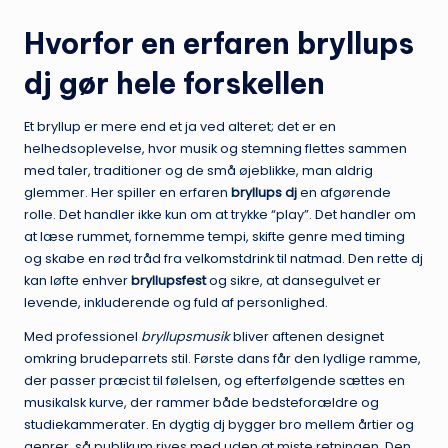
Hvorfor en erfaren bryllups
dj gør hele forskellen
Et bryllup er mere end et ja ved alteret; det er en
helhedsoplevelse, hvor musik og stemning flettes sammen
med taler, traditioner og de små øjeblikke, man aldrig
glemmer. Her spiller en erfaren
bryllups dj
en afgørende
rolle. Det handler ikke kun om at trykke “play”. Det handler om
at læse rummet, fornemme tempi, skifte genre med timing
og skabe en rød tråd fra velkomstdrink til natmad. Den rette dj
kan løfte enhver
bryllupsfest
og sikre, at dansegulvet er
levende, inkluderende og fuld af personlighed.
Med professionel
bryllupsmusik
bliver aftenen designet
omkring brudeparrets stil. Første dans får den lydlige ramme,
der passer præcist til følelsen, og efterfølgende sættes en
musikalsk kurve, der rammer både bedsteforældre og
studiekammerater. En dygtig dj bygger bro mellem årtier og
genrer, så publikum rives med uden at miste retningen. Den