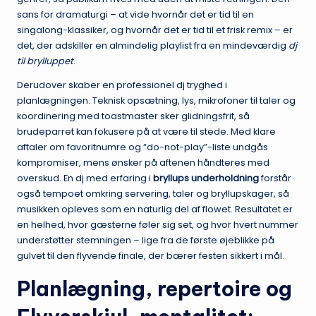
sans for dramaturgi – at vide hvornår det er tid til en
singalong-klassiker, og hvornår det er tid til et frisk remix – er
det, der adskiller en almindelig playlist fra en mindeværdig
dj
til brylluppet
.
Derudover skaber en professionel dj tryghed i
planlægningen. Teknisk opsætning, lys, mikrofoner til taler og
koordinering med toastmaster sker glidningsfrit, så
brudeparret kan fokusere på at være til stede. Med klare
aftaler om favoritnumre og “do-not-play”-liste undgås
kompromiser, mens ønsker på aftenen håndteres med
overskud. En dj med erfaring i
bryllups underholdning
forstår
også tempoet omkring servering, taler og bryllupskager, så
musikken opleves som en naturlig del af flowet. Resultatet er
en helhed, hvor gæsterne føler sig set, og hvor hvert nummer
understøtter stemningen – lige fra de første øjeblikke på
gulvet til den flyvende finale, der bærer festen sikkert i mål.
Planlægning, repertoire og