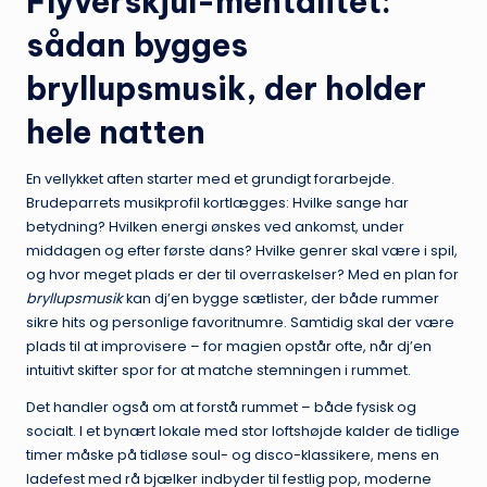
Flyverskjul-mentalitet:
sådan bygges
bryllupsmusik, der holder
hele natten
En vellykket aften starter med et grundigt forarbejde.
Brudeparrets musikprofil kortlægges: Hvilke sange har
betydning? Hvilken energi ønskes ved ankomst, under
middagen og efter første dans? Hvilke genrer skal være i spil,
og hvor meget plads er der til overraskelser? Med en plan for
bryllupsmusik
kan dj’en bygge sætlister, der både rummer
sikre hits og personlige favoritnumre. Samtidig skal der være
plads til at improvisere – for magien opstår ofte, når dj’en
intuitivt skifter spor for at matche stemningen i rummet.
Det handler også om at forstå rummet – både fysisk og
socialt. I et bynært lokale med stor loftshøjde kalder de tidlige
timer måske på tidløse soul- og disco-klassikere, mens en
ladefest med rå bjælker indbyder til festlig pop, moderne