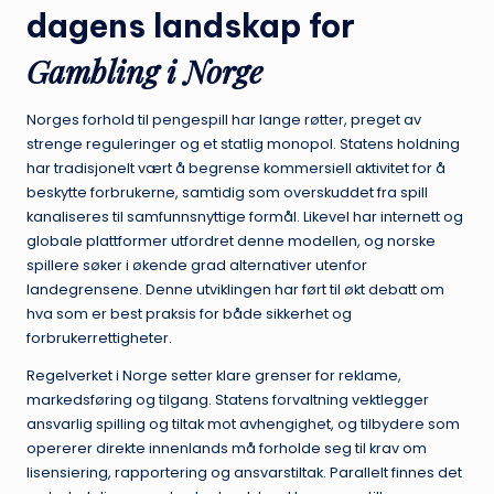
dagens landskap for
Gambling i Norge
Norges forhold til pengespill har lange røtter, preget av
strenge reguleringer og et statlig monopol. Statens holdning
har tradisjonelt vært å begrense kommersiell aktivitet for å
beskytte forbrukerne, samtidig som overskuddet fra spill
kanaliseres til samfunnsnyttige formål. Likevel har internett og
globale plattformer utfordret denne modellen, og norske
spillere søker i økende grad alternativer utenfor
landegrensene. Denne utviklingen har ført til økt debatt om
hva som er best praksis for både sikkerhet og
forbrukerrettigheter.
Regelverket i Norge setter klare grenser for reklame,
markedsføring og tilgang. Statens forvaltning vektlegger
ansvarlig spilling og tiltak mot avhengighet, og tilbydere som
opererer direkte innenlands må forholde seg til krav om
lisensiering, rapportering og ansvarstiltak. Parallelt finnes det