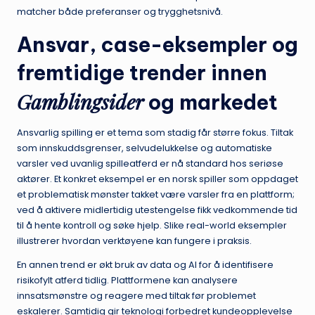
matcher både preferanser og trygghetsnivå.
Ansvar, case-eksempler og
fremtidige trender innen
Gamblingsider
og markedet
Ansvarlig spilling er et tema som stadig får større fokus. Tiltak
som innskuddsgrenser, selvudelukkelse og automatiske
varsler ved uvanlig spilleatferd er nå standard hos seriøse
aktører. Et konkret eksempel er en norsk spiller som oppdaget
et problematisk mønster takket være varsler fra en plattform;
ved å aktivere midlertidig utestengelse fikk vedkommende tid
til å hente kontroll og søke hjelp. Slike real-world eksempler
illustrerer hvordan verktøyene kan fungere i praksis.
En annen trend er økt bruk av data og AI for å identifisere
risikofylt atferd tidlig. Plattformene kan analysere
innsatsmønstre og reagere med tiltak før problemet
eskalerer. Samtidig gir teknologi forbedret kundeopplevelse