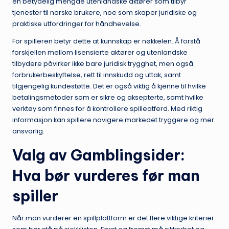
en betydelig mengde utenlandske aktører som tilbyr
tjenester til norske brukere, noe som skaper juridiske og
praktiske utfordringer for håndhevelse.
For spilleren betyr dette at kunnskap er nøkkelen. Å forstå
forskjellen mellom lisensierte aktører og utenlandske
tilbydere påvirker ikke bare juridisk trygghet, men også
forbrukerbeskyttelse, rett til innskudd og uttak, samt
tilgjengelig kundestøtte. Det er også viktig å kjenne til hvilke
betalingsmetoder som er sikre og aksepterte, samt hvilke
verktøy som finnes for å kontrollere spilleatferd. Med riktig
informasjon kan spillere navigere markedet tryggere og mer
ansvarlig.
Valg av
Gamblingsider
:
Hva bør vurderes før man
spiller
Når man vurderer en spillplattform er det flere viktige kriterier