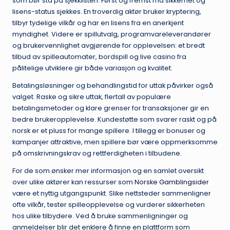
som bør stå på sjekklisten. Først og fremst må sikkerhet og
lisens-status sjekkes. En troverdig aktør bruker kryptering,
tilbyr tydelige vilkår og har en lisens fra en anerkjent
myndighet. Videre er spillutvalg, programvareleverandører
og brukervennlighet avgjørende for opplevelsen: et bredt
tilbud av spilleautomater, bordspill og live casino fra
pålitelige utviklere gir både variasjon og kvalitet.
Betalingsløsninger og behandlingstid for uttak påvirker også
valget. Raske og sikre uttak, flertall av populære
betalingsmetoder og klare grenser for transaksjoner gir en
bedre brukeropplevelse. Kundestøtte som svarer raskt og på
norsk er et pluss for mange spillere. I tillegg er bonuser og
kampanjer attraktive, men spillere bør være oppmerksomme
på omskrivningskrav og rettferdigheten i tilbudene.
For de som ønsker mer informasjon og en samlet oversikt
over ulike aktører kan ressurser som
Norske Gamblingsider
være et nyttig utgangspunkt. Slike nettsteder sammenligner
ofte vilkår, tester spilleopplevelse og vurderer sikkerheten
hos ulike tilbydere. Ved å bruke sammenligninger og
anmeldelser blir det enklere å finne en plattform som