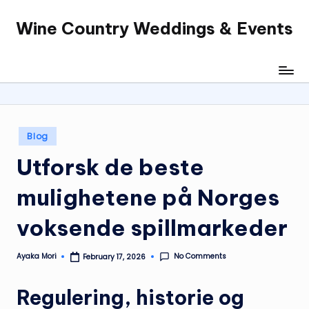
Wine Country Weddings & Events
Skip
to
content
Posted
Blog
in
Utforsk de beste
mulighetene på Norges
voksende spillmarkeder
No Comments
Ayaka Mori
February 17, 2026
Posted
by
Regulering, historie og