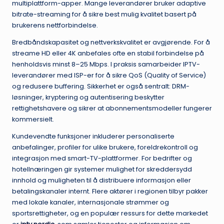
multiplattform-apper. Mange leverandører bruker adaptive
bitrate-streaming for å sikre best mulig kvalitet basert på
brukerens nettforbindelse.
Bredbåndskapasitet og nettverkskvalitet er avgjørende. For å
streame HD eller 4K anbefales ofte en stabil forbindelse på
henholdsvis minst 8–25 Mbps. I praksis samarbeider IPTV-
leverandører med ISP-er for å sikre QoS (Quality of Service)
og redusere buffering. Sikkerhet er også sentralt: DRM-
løsninger, kryptering og autentisering beskytter
rettighetshavere og sikrer at abonnementsmodeller fungerer
kommersielt.
Kundevendte funksjoner inkluderer personaliserte
anbefalinger, profiler for ulike brukere, foreldrekontroll og
integrasjon med smart-TV-plattformer. For bedrifter og
hotellnæringen gir systemer mulighet for skreddersydd
innhold og muligheten til å distribuere informasjon eller
betalingskanaler internt. Flere aktører i regionen tilbyr pakker
med lokale kanaler, internasjonale strømmer og
sportsrettigheter, og en populær ressurs for dette markedet