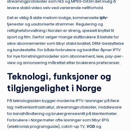
streamingprotokoller som HLS og MPEG-DASH det mulig å
levere stabil video selv ved varierende nettforhold.
Det er viktig å skille mellom lovlige, kommersielle
iptv
-
tjenester og uautoriserte strømmer. Regulering og
rettighetsforvaltning i Norden er streng, spesielt knyttet til
sport og film. Derfor velger mange sluttbrukere å betale for
sikre abonnementer som tilbyr stabil kvalitet, DRM-beskyttelse
og kundestøtte. For både forbrukere og bedrifter åpner IPTV
for nye forretningsmodeller som abonnement, leie, pay-per-
view og annonsering målrettet etter brukerens preferanser.
Teknologi, funksjoner og
tilgjengelighet i Norge
På teknologisiden bygger moderne IPTV-løsninger på flere
lag: nettverksinfrastruktur, streamingprotokoller, middleware
for kanalhåndtering og brukergrensesnitt på klientenheter.
Forbrukere i
Norge
møter ofte løsninger som tilbyr EPG
(elektronisk programguide), catch-up TV,
VOD
og