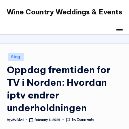
Wine Country Weddings & Events
Skip
to
content
Posted
Blog
in
Oppdag fremtiden for
TV i Norden: Hvordan
iptv
endrer
underholdningen
No Comments
Ayaka Mori
February 6, 2026
Posted
by