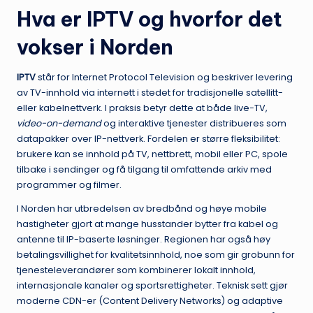
Hva er IPTV og hvorfor det
vokser i Norden
IPTV
står for Internet Protocol Television og beskriver levering
av TV-innhold via internett i stedet for tradisjonelle satellitt-
eller kabelnettverk. I praksis betyr dette at både live-TV,
video-on-demand
og interaktive tjenester distribueres som
datapakker over IP-nettverk. Fordelen er større fleksibilitet:
brukere kan se innhold på TV, nettbrett, mobil eller PC, spole
tilbake i sendinger og få tilgang til omfattende arkiv med
programmer og filmer.
I Norden har utbredelsen av bredbånd og høye mobile
hastigheter gjort at mange husstander bytter fra kabel og
antenne til IP-baserte løsninger. Regionen har også høy
betalingsvillighet for kvalitetsinnhold, noe som gir grobunn for
tjenesteleverandører som kombinerer lokalt innhold,
internasjonale kanaler og sportsrettigheter. Teknisk sett gjør
moderne CDN-er (Content Delivery Networks) og adaptive