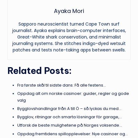
Ayaka Mori
Sapporo neuroscientist turned Cape Town surf
journalist. Ayaka explains brain-computer interfaces,
Great-White shark conservation, and minimalist
journaling systems. She stitches indigo-dyed wetsuit
patches and tests note-taking apps between swells.
Related Posts:
Fra første skål til sidste dans: Få alle festens…
Oppdag alt om norske casinoer: guider, regler og gode
valg
Bygglovshandlingar från A till Ö – så lyckas du med…
Bygglov, ritningar och smarta lösningar för garage,…
Utforsk de beste mulighetene på Norges voksende…
Oppdag fremtidens spillopplevelser: Nye casinoer og…