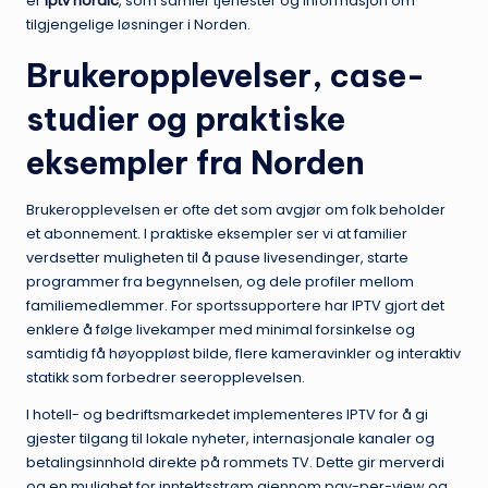
er
iptv nordic
, som samler tjenester og informasjon om
tilgjengelige løsninger i Norden.
Brukeropplevelser, case-
studier og praktiske
eksempler fra Norden
Brukeropplevelsen er ofte det som avgjør om folk beholder
et abonnement. I praktiske eksempler ser vi at familier
verdsetter muligheten til å pause livesendinger, starte
programmer fra begynnelsen, og dele profiler mellom
familiemedlemmer. For sportssupportere har IPTV gjort det
enklere å følge livekamper med minimal forsinkelse og
samtidig få høyoppløst bilde, flere kameravinkler og interaktiv
statikk som forbedrer seeropplevelsen.
I hotell- og bedriftsmarkedet implementeres IPTV for å gi
gjester tilgang til lokale nyheter, internasjonale kanaler og
betalingsinnhold direkte på rommets TV. Dette gir merverdi
og en mulighet for inntektsstrøm gjennom pay-per-view og