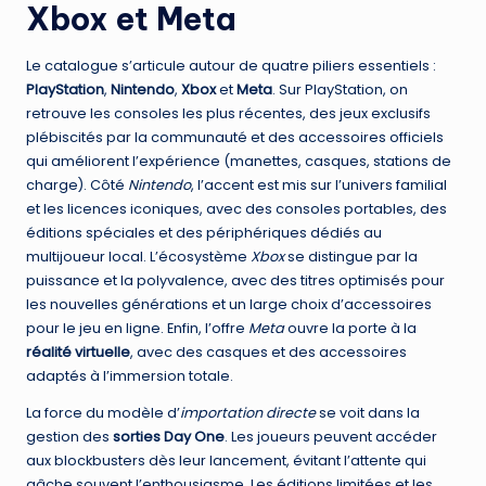
Xbox et Meta
Le catalogue s’articule autour de quatre piliers essentiels :
PlayStation
,
Nintendo
,
Xbox
et
Meta
. Sur PlayStation, on
retrouve les consoles les plus récentes, des jeux exclusifs
plébiscités par la communauté et des accessoires officiels
qui améliorent l’expérience (manettes, casques, stations de
charge). Côté
Nintendo
, l’accent est mis sur l’univers familial
et les licences iconiques, avec des consoles portables, des
éditions spéciales et des périphériques dédiés au
multijoueur local. L’écosystème
Xbox
se distingue par la
puissance et la polyvalence, avec des titres optimisés pour
les nouvelles générations et un large choix d’accessoires
pour le jeu en ligne. Enfin, l’offre
Meta
ouvre la porte à la
réalité virtuelle
, avec des casques et des accessoires
adaptés à l’immersion totale.
La force du modèle d’
importation directe
se voit dans la
gestion des
sorties Day One
. Les joueurs peuvent accéder
aux blockbusters dès leur lancement, évitant l’attente qui
gâche souvent l’enthousiasme. Les éditions limitées et les