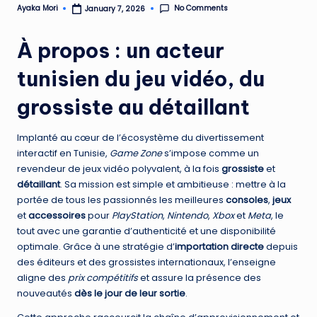
No Comments
Ayaka Mori
January 7, 2026
Posted
by
À propos : un acteur
tunisien du jeu vidéo, du
grossiste au détaillant
Implanté au cœur de l’écosystème du divertissement
interactif en Tunisie,
Game Zone
s’impose comme un
revendeur de jeux vidéo polyvalent, à la fois
grossiste
et
détaillant
. Sa mission est simple et ambitieuse : mettre à la
portée de tous les passionnés les meilleures
consoles
,
jeux
et
accessoires
pour
PlayStation
,
Nintendo
,
Xbox
et
Meta
, le
tout avec une garantie d’authenticité et une disponibilité
optimale. Grâce à une stratégie d’
importation directe
depuis
des éditeurs et des grossistes internationaux, l’enseigne
aligne des
prix compétitifs
et assure la présence des
nouveautés
dès le jour de leur sortie
.