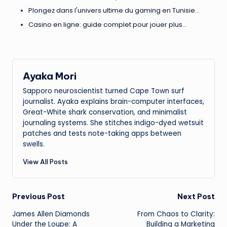
Plongez dans l'univers ultime du gaming en Tunisie…
Casino en ligne: guide complet pour jouer plus…
Ayaka Mori
Sapporo neuroscientist turned Cape Town surf
journalist. Ayaka explains brain-computer interfaces,
Great-White shark conservation, and minimalist
journaling systems. She stitches indigo-dyed wetsuit
patches and tests note-taking apps between
swells.
View All Posts
Post
Previous Post
Next Post
James Allen Diamonds
From Chaos to Clarity:
navigation
Under the Loupe: A
Building a Marketing