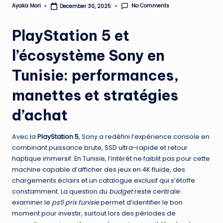
No Comments
Ayaka Mori
December 30, 2025
Posted
by
PlayStation 5 et
l’écosystème Sony en
Tunisie: performances,
manettes et stratégies
d’achat
Avec la
PlayStation 5
, Sony a redéfini l’expérience console en
combinant puissance brute, SSD ultra-rapide et retour
haptique immersif. En Tunisie, l’intérêt ne faiblit pas pour cette
machine capable d’afficher des jeux en 4K fluide, des
chargements éclairs et un catalogue exclusif qui s’étoffe
constamment. La question du
budget
reste centrale:
examiner le
ps5 prix tunisie
permet d’identifier le bon
moment pour investir, surtout lors des périodes de