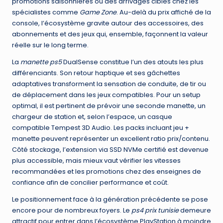
promotions saisonnières ou des arrivages ciblés chez les
spécialistes comme
Game Zone
. Au-delà du prix affiché de la
console, l’écosystème gravite autour des accessoires, des
abonnements et des jeux qui, ensemble, façonnent la valeur
réelle sur le long terme.
La
manette ps5
DualSense constitue l’un des atouts les plus
différenciants. Son retour haptique et ses gâchettes
adaptatives transforment la sensation de conduite, de tir ou
de déplacement dans les jeux compatibles. Pour un setup
optimal, il est pertinent de prévoir une seconde manette, un
chargeur de station et, selon l’espace, un casque
compatible Tempest 3D Audio. Les packs incluant jeu +
manette peuvent représenter un excellent ratio prix/contenu.
Côté stockage, l’extension via SSD NVMe certifié est devenue
plus accessible, mais mieux vaut vérifier les vitesses
recommandées et les promotions chez des enseignes de
confiance afin de concilier performance et coût.
Le positionnement face à la génération précédente se pose
encore pour de nombreux foyers. Le
ps4 prix tunisie
demeure
attractif pour entrer dans l’écosystème PlayStation à moindre