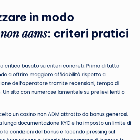
izzare in modo
 non aams
: criteri pratici
 critico basato su criteri concreti. Prima di tutto
de a offrire maggiore affidabilità rispetto a
azione dell’operatore tramite recensioni, tempo di
. Un sito con numerose lamentele su prelievi lenti o
scelto un casino non ADM attratto da bonus generosi.
una lunga documentazione KYC e ha imposto un limite di
o le condizioni del bonus e facendo pressing sul