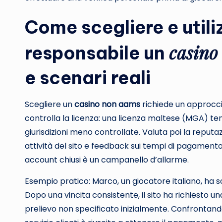
Come scegliere e util
casino
responsabile un
e scenari reali
Scegliere un
casino non aams
richiede un approccio
controlla la licenza: una licenza maltese (MGA) ten
giurisdizioni meno controllate. Valuta poi la reput
attività del sito e feedback sui tempi di pagamento
account chiusi è un campanello d’allarme.
Esempio pratico: Marco, un giocatore italiano, ha 
Dopo una vincita consistente, il sito ha richiesto 
prelievo non specificato inizialmente. Confrontand