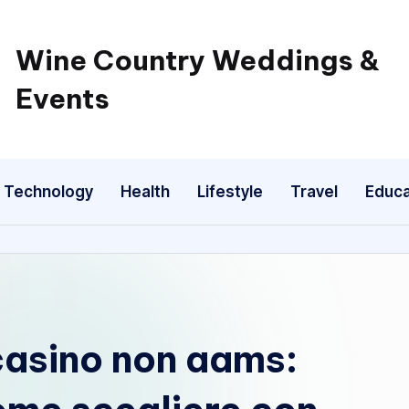
Wine Country Weddings &
Events
Technology
Health
Lifestyle
Travel
Educa
casino non aams: