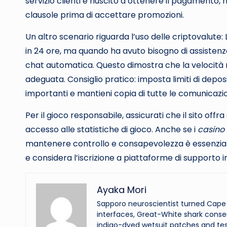
servizio clienti è riuscito a ottenere il pagamento,
clausole prima di accettare promozioni.
Un altro scenario riguarda l’uso delle criptovalute: 
in 24 ore, ma quando ha avuto bisogno di assistenz
chat automatica. Questo dimostra che la velocit
adeguata. Consiglio pratico: imposta limiti di dep
importanti e mantieni copia di tutte le comunicazio
Per il gioco responsabile, assicurati che il sito offr
accesso alle statistiche di gioco. Anche se i
casino
mantenere controllo e consapevolezza è essenziale
e considera l’iscrizione a piattaforme di supporto i
Ayaka Mori
Sapporo neuroscientist turned Cape 
interfaces, Great-White shark conser
indigo-dyed wetsuit patches and tes