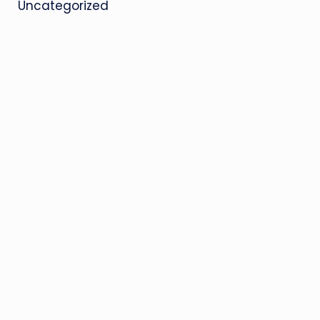
Uncategorized