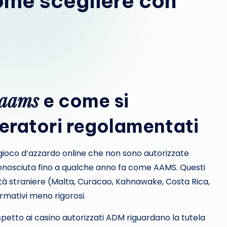
come scegliere con
 aams
e come si
peratori regolamentati
gioco d’azzardo online che non sono autorizzate
onosciuta fino a qualche anno fa come AAMS. Questi
rità straniere (Malta, Curacao, Kahnawake, Costa Rica,
ormativi meno rigorosi.
rispetto ai casino autorizzati ADM riguardano la tutela