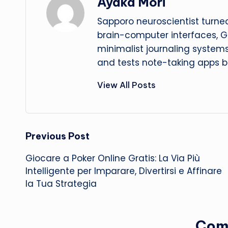
Ayaka Mori
Sapporo neuroscientist turned
brain-computer interfaces, G
minimalist journaling system
and tests note-taking apps b
View All Posts
Post
Previous Post
Giocare a Poker Online Gratis: La Via Più
navigation
Intelligente per Imparare, Divertirsi e Affinare
la Tua Strategia
Com