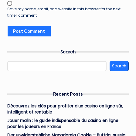
Save my name, email, and website in this browser for the next
time I comment.
Search
Search
Recent Posts
Découvrez les clés pour profiter d’un casino en ligne sûr,
intelligent et rentable
Jouer malin : le guide indispensable du casino en ligne
pour les joueurs en France
Der unwiderstehliche Macadamia Cookie – Buttrig, nussig