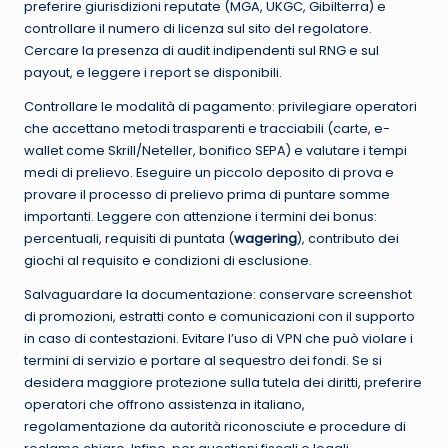
preferire giurisdizioni reputate (MGA, UKGC, Gibilterra) e
controllare il numero di licenza sul sito del regolatore.
Cercare la presenza di audit indipendenti sul RNG e sul
payout, e leggere i report se disponibili.
Controllare le modalità di pagamento: privilegiare operatori
che accettano metodi trasparenti e tracciabili (carte, e-
wallet come Skrill/Neteller, bonifico SEPA) e valutare i tempi
medi di prelievo. Eseguire un piccolo deposito di prova e
provare il processo di prelievo prima di puntare somme
importanti. Leggere con attenzione i termini dei bonus:
percentuali, requisiti di puntata (
wagering
), contributo dei
giochi al requisito e condizioni di esclusione.
Salvaguardare la documentazione: conservare screenshot
di promozioni, estratti conto e comunicazioni con il supporto
in caso di contestazioni. Evitare l’uso di VPN che può violare i
termini di servizio e portare al sequestro dei fondi. Se si
desidera maggiore protezione sulla tutela dei diritti, preferire
operatori che offrono assistenza in italiano,
regolamentazione da autorità riconosciute e procedure di