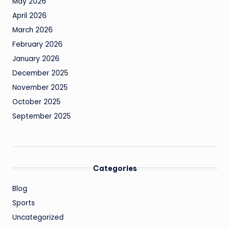
May 2026
April 2026
March 2026
February 2026
January 2026
December 2025
November 2025
October 2025
September 2025
Categories
Blog
Sports
Uncategorized