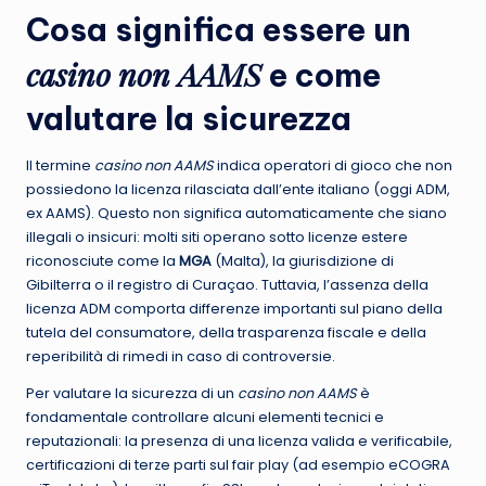
Cosa significa essere un
casino non AAMS
e come
valutare la
sicurezza
Il termine
casino non AAMS
indica operatori di gioco che non
possiedono la licenza rilasciata dall’ente italiano (oggi ADM,
ex AAMS). Questo non significa automaticamente che siano
illegali o insicuri: molti siti operano sotto licenze estere
riconosciute come la
MGA
(Malta), la giurisdizione di
Gibilterra o il registro di Curaçao. Tuttavia, l’assenza della
licenza ADM comporta differenze importanti sul piano della
tutela del consumatore, della trasparenza fiscale e della
reperibilità di rimedi in caso di controversie.
Per valutare la sicurezza di un
casino non AAMS
è
fondamentale controllare alcuni elementi tecnici e
reputazionali: la presenza di una licenza valida e verificabile,
certificazioni di terze parti sul fair play (ad esempio eCOGRA