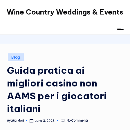
Wine Country Weddings & Events
Skip
to
content
Posted
Blog
in
Guida pratica ai
migliori casino non
AAMS per i giocatori
italiani
No Comments
Ayaka Mori
June 3, 2026
Posted
by