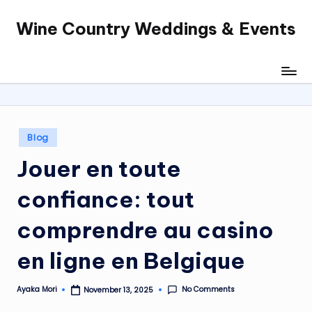
Wine Country Weddings & Events
Skip
to
content
Posted
Blog
in
Jouer en toute
confiance: tout
comprendre au casino
en ligne en Belgique
No Comments
Ayaka Mori
November 13, 2025
Posted
by