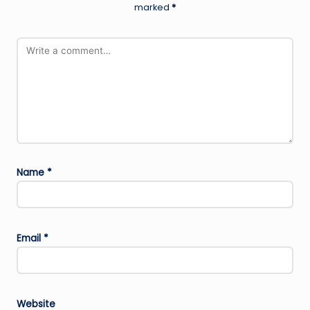
marked
*
Name
*
Email
*
Website