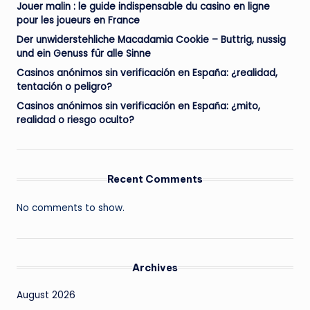
Jouer malin : le guide indispensable du casino en ligne
pour les joueurs en France
Der unwiderstehliche Macadamia Cookie – Buttrig, nussig
und ein Genuss für alle Sinne
Casinos anónimos sin verificación en España: ¿realidad,
tentación o peligro?
Casinos anónimos sin verificación en España: ¿mito,
realidad o riesgo oculto?
Recent Comments
No comments to show.
Archives
August 2026