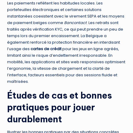
Les paiements reflètent les habitudes locales. Les
portefeuilles électroniques et certaines solutions
instantanées coexistent avec le virement SEPA et les moyens
de paiement belges comme
Bancontact
. Les retraits sont
traités après vérification KYC, ce qui peut prendre un peu de
temps lors du premier encaissement. La Belgique a
également renforcé la protection financière en interdisant
l’usage des
cartes de crédit
pour les jeux en ligne agréés,
limitant ainsi le risque d’endettement irresponsable. En
mobilité, les applications et sites web responsives optimisent
l’ergonomie, la vitesse de chargement et la clarté de
l’interface, facteurs essentiels pour des sessions fluide et
maîtrisées.
Études de cas et bonnes
pratiques pour jouer
durablement
Illustrer les bonnes pratiques par des situations concrètes