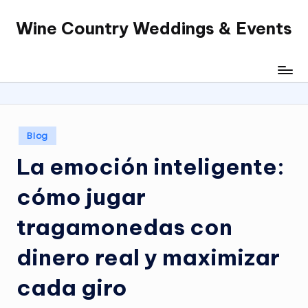
Wine Country Weddings & Events
Skip
to
content
Posted
Blog
in
La emoción inteligente:
cómo jugar
tragamonedas con
dinero real y maximizar
cada giro