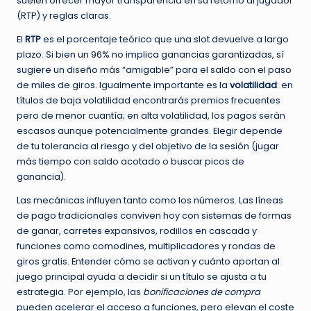
suelen ofrecer mayor transparencia en su retorno al jugador
(RTP) y reglas claras.
El
RTP
es el porcentaje teórico que una slot devuelve a largo
plazo. Si bien un 96% no implica ganancias garantizadas, sí
sugiere un diseño más “amigable” para el saldo con el paso
de miles de giros. Igualmente importante es la
volatilidad
: en
títulos de baja volatilidad encontrarás premios frecuentes
pero de menor cuantía; en alta volatilidad, los pagos serán
escasos aunque potencialmente grandes. Elegir depende
de tu tolerancia al riesgo y del objetivo de la sesión (jugar
más tiempo con saldo acotado o buscar picos de
ganancia).
Las mecánicas influyen tanto como los números. Las líneas
de pago tradicionales conviven hoy con sistemas de formas
de ganar, carretes expansivos, rodillos en cascada y
funciones como comodines, multiplicadores y rondas de
giros gratis. Entender cómo se activan y cuánto aportan al
juego principal ayuda a decidir si un título se ajusta a tu
estrategia. Por ejemplo, las
bonificaciones de compra
pueden acelerar el acceso a funciones, pero elevan el coste