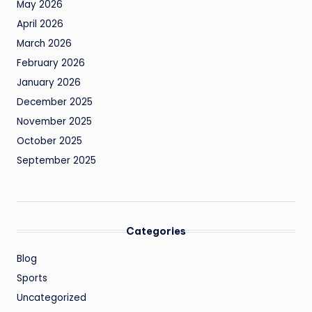
May 2026
April 2026
March 2026
February 2026
January 2026
December 2025
November 2025
October 2025
September 2025
Categories
Blog
Sports
Uncategorized