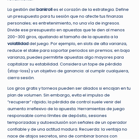
La gestión del
bankroll
es el corazón de la estrategia. Define
un presupuesto para tu sesión que no afecte tus finanzas
personales; es entretenimiento, no una vía de ingresos.
Divide ese presupuesto en apuestas que te den al menos
200–300 giros, ajustando el tamaño de la apuesta a la
volatilidad
del juego. Por ejemplo, en slots de alta varianza,
reduce el stake para soportar periodos sin premios; en baja
varianza, puedes permitirte apuestas algo mayores para
capitalizar su estabilidad. Considera un tope de pérdida
(stop-loss) y un objetivo de ganancia: al cumplir cualquiera,
cierra sesión.
Los giros gratis y torneos pueden ser aliados si encajan en tu
plan de volumen. Sin embargo, evita el impulso de
“recuperar” rápido; la pérdida de control suele venir del
aumento irreflexivo de la apuesta. Herramientas de juego
responsable como límites de depósito, sesiones
temporizadas y autoexclusión son señales de un operador
confiable y de una actitud madura. Recuerda: la ventaja no
nace de atajos secretos, sino de combinar bonos con