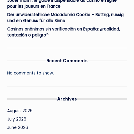
Jouer malin : le guide indispensable du casino en ligne
pour les joueurs en France
Der unwiderstehliche Macadamia Cookie – Buttrig, nussig
und ein Genuss für alle Sinne
Casinos anónimos sin verificación en España: ¿realidad,
tentación o peligro?
Recent Comments
No comments to show.
Archives
August 2026
July 2026
June 2026