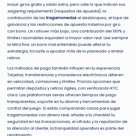
incluir giros gratis y saldo extra, pero vale lo que indican sus
wagering requirements
(requisitos de apuesta), la
contribución de las
tragamonedas
al desbloqueo, el tope de
ganancia y las restricciones de apuesta máxima por giro
con bono. Un rollover más bajo, una contribución del 100% y
límites razonables equivalen a mayor valor real. Lee siempre
la letra fina: un bono mal entendido puede alterar tu
estrategia, forzarte a apostar más de lo planeado o limitar
retiros.
Los métodos de pago también influyen en tu experiencia.
Tarjetas, transferencias y monederos electrónicos difieren
en velocidad, comisiones y límites. Prioriza opciones que
permitan depósitos y retiros ágiles, con verificación KYC
clara. Las plataformas serias ofrecen tiempos de pago
transparentes, soporte en tu idioma y herramientas de
control del juego. Si estás comparando casas para
jugar
tragamonedas con dinero real
, añade a tu checklist la
seguridad en las transacciones, el cifrado y la reputación de
la atención al cliente; la tranquilidad operativa es parte del
rendimiento.