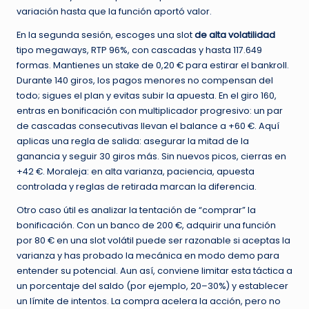
variación hasta que la función aportó valor.
En la segunda sesión, escoges una slot
de alta volatilidad
tipo megaways, RTP 96%, con cascadas y hasta 117.649
formas. Mantienes un stake de 0,20 € para estirar el bankroll.
Durante 140 giros, los pagos menores no compensan del
todo; sigues el plan y evitas subir la apuesta. En el giro 160,
entras en bonificación con multiplicador progresivo: un par
de cascadas consecutivas llevan el balance a +60 €. Aquí
aplicas una regla de salida: asegurar la mitad de la
ganancia y seguir 30 giros más. Sin nuevos picos, cierras en
+42 €. Moraleja: en alta varianza, paciencia, apuesta
controlada y reglas de retirada marcan la diferencia.
Otro caso útil es analizar la tentación de “comprar” la
bonificación. Con un banco de 200 €, adquirir una función
por 80 € en una slot volátil puede ser razonable si aceptas la
varianza y has probado la mecánica en modo demo para
entender su potencial. Aun así, conviene limitar esta táctica a
un porcentaje del saldo (por ejemplo, 20–30%) y establecer
un límite de intentos. La compra acelera la acción, pero no