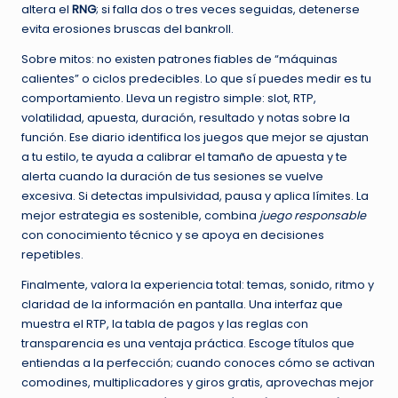
altera el
RNG
; si falla dos o tres veces seguidas, detenerse
evita erosiones bruscas del bankroll.
Sobre mitos: no existen patrones fiables de “máquinas
calientes” o ciclos predecibles. Lo que sí puedes medir es tu
comportamiento. Lleva un registro simple: slot, RTP,
volatilidad, apuesta, duración, resultado y notas sobre la
función. Ese diario identifica los juegos que mejor se ajustan
a tu estilo, te ayuda a calibrar el tamaño de apuesta y te
alerta cuando la duración de tus sesiones se vuelve
excesiva. Si detectas impulsividad, pausa y aplica límites. La
mejor estrategia es sostenible, combina
juego responsable
con conocimiento técnico y se apoya en decisiones
repetibles.
Finalmente, valora la experiencia total: temas, sonido, ritmo y
claridad de la información en pantalla. Una interfaz que
muestra el RTP, la tabla de pagos y las reglas con
transparencia es una ventaja práctica. Escoge títulos que
entiendas a la perfección; cuando conoces cómo se activan
comodines, multiplicadores y giros gratis, aprovechas mejor