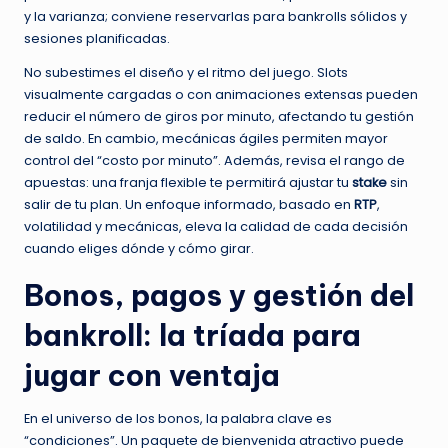
y la varianza; conviene reservarlas para bankrolls sólidos y
sesiones planificadas.
No subestimes el diseño y el ritmo del juego. Slots
visualmente cargadas o con animaciones extensas pueden
reducir el número de giros por minuto, afectando tu gestión
de saldo. En cambio, mecánicas ágiles permiten mayor
control del “costo por minuto”. Además, revisa el rango de
apuestas: una franja flexible te permitirá ajustar tu
stake
sin
salir de tu plan. Un enfoque informado, basado en
RTP
,
volatilidad y mecánicas, eleva la calidad de cada decisión
cuando eliges dónde y cómo girar.
Bonos, pagos y gestión del
bankroll: la tríada para
jugar con ventaja
En el universo de los bonos, la palabra clave es
“condiciones”. Un paquete de bienvenida atractivo puede