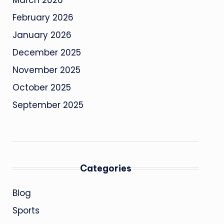
March 2026
February 2026
January 2026
December 2025
November 2025
October 2025
September 2025
Categories
Blog
Sports