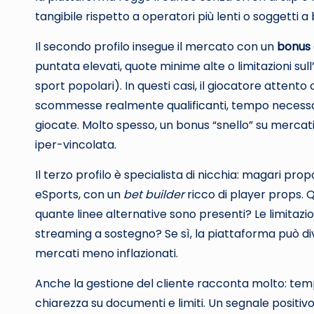
tangibile rispetto a operatori più lenti o soggetti a 
Il secondo profilo insegue il mercato con un
bonus 
puntata elevati, quote minime alte o limitazioni sull
sport popolari). In questi casi, il giocatore atten
scommesse realmente qualificanti, tempo necessari
giocate. Molto spesso, un bonus “snello” su mercati l
iper-vincolata.
Il terzo profilo è specialista di nicchia: magari p
eSports, con un
bet builder
ricco di player props. Q
quante linee alternative sono presenti? Le limitazio
streaming a sostegno? Se sì, la piattaforma può di
mercati meno inflazionati.
Anche la gestione del cliente racconta molto: tempi 
chiarezza su documenti e limiti. Un segnale positiv