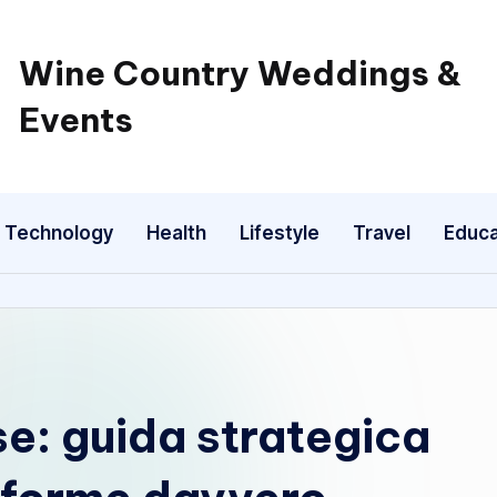
Wine Country Weddings &
Events
Technology
Health
Lifestyle
Travel
Educa
e: guida strategica