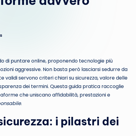
taforme davvero
s
o di puntare online, proponendo tecnologie più
mozioni aggressive. Non basta però lasciarsi sedurre da
validi servono criteri chiari su sicurezza, valore delle
sparenza dei termini. Questa guida pratica raccoglie
ttaforme che uniscano affidabilità, prestazioni e
ponsabile
.
icurezza: i pilastri dei