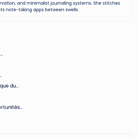
vation, and minimalist journaling systems. She stitches
ts note-taking apps between swells.
s…
…
ique du…
rtunités…