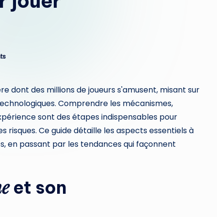
r jouer
ts
e dont des millions de joueurs s'amusent, misant sur
ions technologiques. Comprendre les mécanismes,
expérience sont des étapes indispensables pour
s risques. Ce guide détaille les aspects essentiels à
es, en passant par les tendances qui façonnent
ne
et son