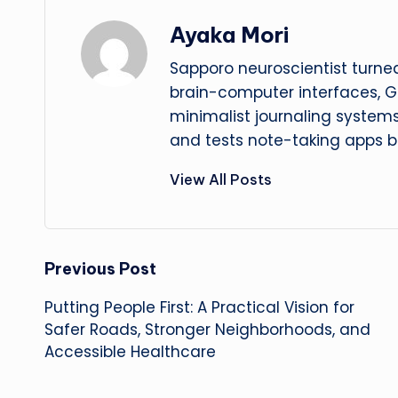
Ayaka Mori
Sapporo neuroscientist turned
brain-computer interfaces, G
minimalist journaling system
and tests note-taking apps b
View All Posts
Post
Previous Post
Putting People First: A Practical Vision for
navigation
Safer Roads, Stronger Neighborhoods, and
Accessible Healthcare