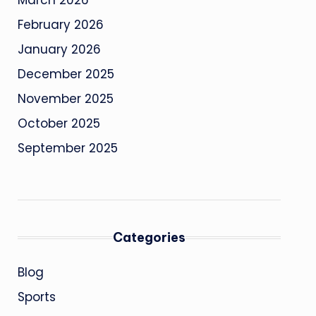
March 2026
February 2026
January 2026
December 2025
November 2025
October 2025
September 2025
Categories
Blog
Sports