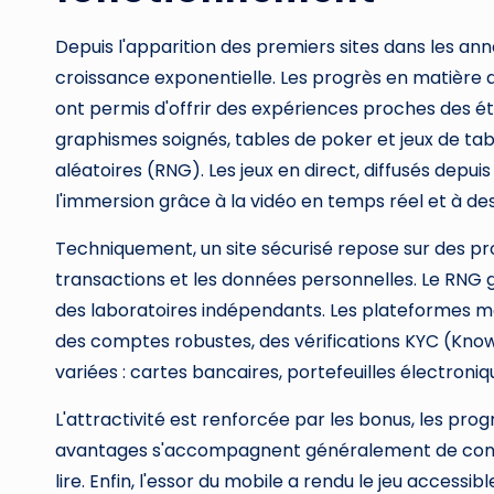
Depuis l'apparition des premiers sites dans les ann
croissance exponentielle. Les progrès en matière d
ont permis d'offrir des expériences proches des é
graphismes soignés, tables de poker et jeux de ta
aléatoires (RNG). Les jeux en direct, diffusés depui
l'immersion grâce à la vidéo en temps réel et à des
Techniquement, un site sécurisé repose sur des pr
transactions et les données personnelles. Le RNG gar
des laboratoires indépendants. Les plateformes 
des comptes robustes, des vérifications KYC (Kn
variées : cartes bancaires, portefeuilles électron
L'attractivité est renforcée par les bonus, les prog
avantages s'accompagnent généralement de conditio
lire. Enfin, l'essor du mobile a rendu le jeu access