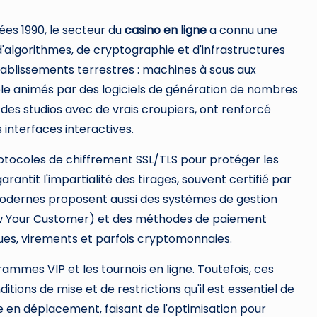
ées 1990, le secteur du
casino en ligne
a connu une
'algorithmes, de cryptographie et d'infrastructures
tablissements terrestres : machines à sous aux
ble animés par des logiciels de génération de nombres
s des studios avec de vrais croupiers, ont renforcé
 interfaces interactives.
otocoles de chiffrement SSL/TLS pour protéger les
antit l'impartialité des tirages, souvent certifié par
modernes proposent aussi des systèmes de gestion
ow Your Customer) et des méthodes de paiement
iques, virements et parfois cryptomonnaies.
rammes VIP et les tournois en ligne. Toutefois, ces
ns de mise et de restrictions qu'il est essentiel de
ible en déplacement, faisant de l'optimisation pour