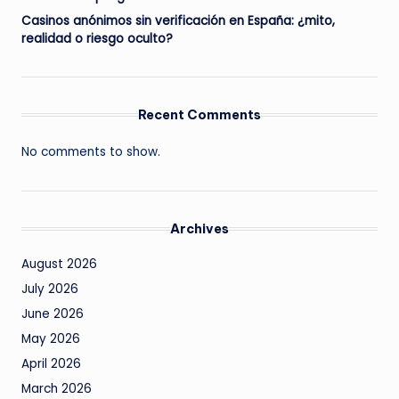
Casinos anónimos sin verificación en España: ¿mito,
realidad o riesgo oculto?
Recent Comments
No comments to show.
Archives
August 2026
July 2026
June 2026
May 2026
April 2026
March 2026