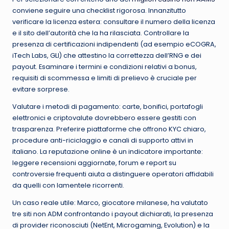
conviene seguire una checklist rigorosa. Innanzitutto
verificare la licenza estera: consultare il numero della licenza
e il sito dell’autorità che la ha rilasciata. Controllare la
presenza di certificazioni indipendenti (ad esempio eCOGRA,
iTech Labs, GLI) che attestino la correttezza dell’RNG e dei
payout. Esaminare i termini e condizioni relativi a bonus,
requisiti di scommessa e limiti di prelievo è cruciale per
evitare sorprese.
Valutare i metodi di pagamento: carte, bonifici, portafogli
elettronici e criptovalute dovrebbero essere gestiti con
trasparenza. Preferire piattaforme che offrono KYC chiaro,
procedure anti-riciclaggio e canali di supporto attivi in
italiano. La reputazione online è un indicatore importante:
leggere recensioni aggiornate, forum e report su
controversie frequenti aiuta a distinguere operatori affidabili
da quelli con lamentele ricorrenti.
Un caso reale utile: Marco, giocatore milanese, ha valutato
tre siti non ADM confrontando i payout dichiarati, la presenza
di provider riconosciuti (NetEnt, Microgaming, Evolution) e la