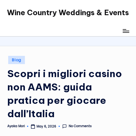
Wine Country Weddings & Events
Skip
to
content
Posted
Blog
in
Scopri i migliori casino
non AAMS: guida
pratica per giocare
dall’Italia
No Comments
Ayaka Mori
May 6, 2026
Posted
by