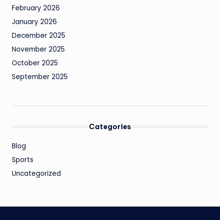
February 2026
January 2026
December 2025
November 2025
October 2025
September 2025
Categories
Blog
Sports
Uncategorized