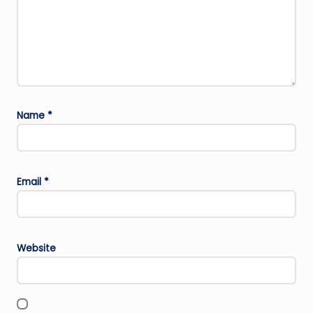
Name
*
Email
*
Website