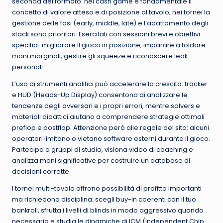
seconda del formato: nei cash game è fondamentale il
concetto di valore atteso e di posizione al tavolo; nei tornei la
gestione delle fasi (early, middle, late) e l’adattamento degli
stack sono prioritari. Esercitati con sessioni brevi e obiettivi
specifici: migliorare il gioco in posizione, imparare a foldare
mani marginali, gestire gli squeeze e riconoscere leak
personali.
L’uso di strumenti analitici può accelerare la crescita: tracker
e HUD (Heads-Up Display) consentono di analizzare le
tendenze degli avversari e i propri errori, mentre solvers e
materiali didattici aiutano a comprendere strategie ottimali
preflop e postflop. Attenzione però alle regole del sito: alcuni
operatori limitano o vietano software esterni durante il gioco.
Partecipa a gruppi di studio, visiona video di coaching e
analizza mani significative per costruire un database di
decisioni corrette.
I tornei multi-tavolo offrono possibilità di profitto importanti
ma richiedono disciplina: scegli buy-in coerenti con il tuo
bankroll, sfrutta i livelli di blinds in modo aggressivo quando
necessario e studia le dinamiche di ICM (Independent Chip