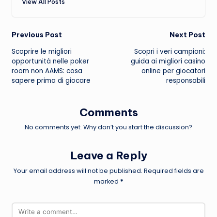
View All Posts
Post
Previous Post
Next Post
Scoprire le migliori
Scopri i veri campioni:
navigation
opportunità nelle poker
guida ai migliori casino
room non AAMS: cosa
online per giocatori
sapere prima di giocare
responsabili
Comments
No comments yet. Why don’t you start the discussion?
Leave a Reply
Your email address will not be published.
Required fields are
marked
*