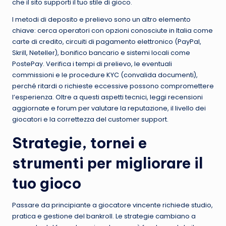
che il sito supporti il tuo stile di gioco.
I metodi di deposito e prelievo sono un altro elemento
chiave: cerca operatori con opzioni conosciute in Italia come
carte di credito, circuiti di pagamento elettronico (PayPal,
Skrill, Neteller), bonifico bancario e sistemi locali come
PostePay. Verifica i tempi di prelievo, le eventuali
commissioni e le procedure KYC (convalida documenti),
perché ritardi o richieste eccessive possono compromettere
l’esperienza. Oltre a questi aspetti tecnici, leggi recensioni
aggiornate e forum per valutare la reputazione, il livello dei
giocatori e la correttezza del customer support.
Strategie, tornei e
strumenti per migliorare il
tuo gioco
Passare da principiante a giocatore vincente richiede studio,
pratica e gestione del bankroll. Le strategie cambiano a