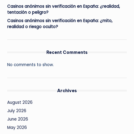
Casinos anónimos sin verificación en España: ¿realidad,
tentación o peligro?
Casinos anónimos sin verificación en España: ¿mito,
realidad o riesgo oculto?
Recent Comments
No comments to show.
Archives
August 2026
July 2026
June 2026
May 2026