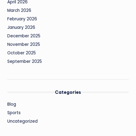
April 2026
March 2026
February 2026
January 2026
December 2025
November 2025
October 2025
September 2025
Categories
Blog
Sports
Uncategorized