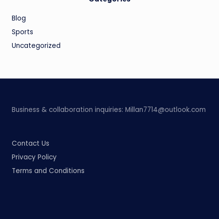
Blog
Sports
Uncategorized
Business & collaboration inquiries:
Millan7714@outlook.com
Contact Us
Privacy Policy
Terms and Conditions