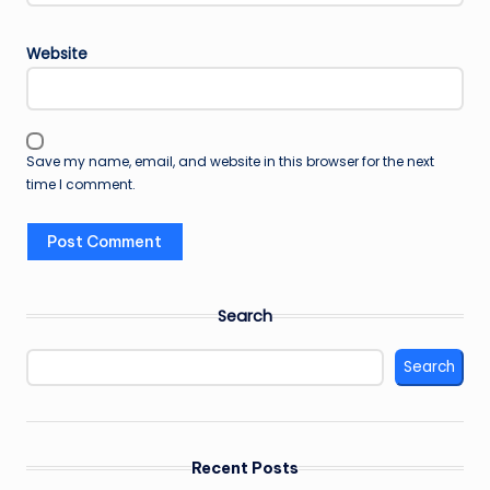
Website
Save my name, email, and website in this browser for the next
time I comment.
Search
Search
Recent Posts