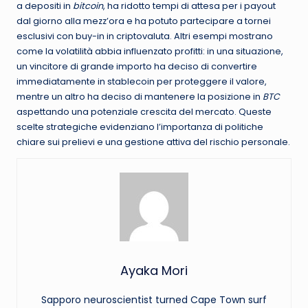
a depositi in
bitcoin
, ha ridotto tempi di attesa per i payout
dal giorno alla mezz’ora e ha potuto partecipare a tornei
esclusivi con buy-in in criptovaluta. Altri esempi mostrano
come la volatilità abbia influenzato profitti: in una situazione,
un vincitore di grande importo ha deciso di convertire
immediatamente in stablecoin per proteggere il valore,
mentre un altro ha deciso di mantenere la posizione in
BTC
aspettando una potenziale crescita del mercato. Queste
scelte strategiche evidenziano l’importanza di politiche
chiare sui prelievi e una gestione attiva del rischio personale.
Ayaka Mori
Sapporo neuroscientist turned Cape Town surf