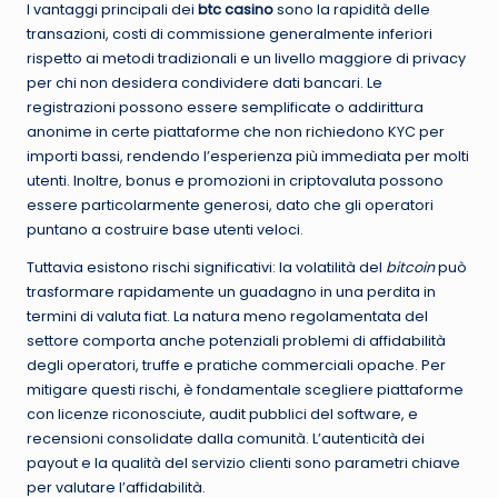
I vantaggi principali dei
btc casino
sono la rapidità delle
transazioni, costi di commissione generalmente inferiori
rispetto ai metodi tradizionali e un livello maggiore di privacy
per chi non desidera condividere dati bancari. Le
registrazioni possono essere semplificate o addirittura
anonime in certe piattaforme che non richiedono KYC per
importi bassi, rendendo l’esperienza più immediata per molti
utenti. Inoltre, bonus e promozioni in criptovaluta possono
essere particolarmente generosi, dato che gli operatori
puntano a costruire base utenti veloci.
Tuttavia esistono rischi significativi: la volatilità del
bitcoin
può
trasformare rapidamente un guadagno in una perdita in
termini di valuta fiat. La natura meno regolamentata del
settore comporta anche potenziali problemi di affidabilità
degli operatori, truffe e pratiche commerciali opache. Per
mitigare questi rischi, è fondamentale scegliere piattaforme
con licenze riconosciute, audit pubblici del software, e
recensioni consolidate dalla comunità. L’autenticità dei
payout e la qualità del servizio clienti sono parametri chiave
per valutare l’affidabilità.