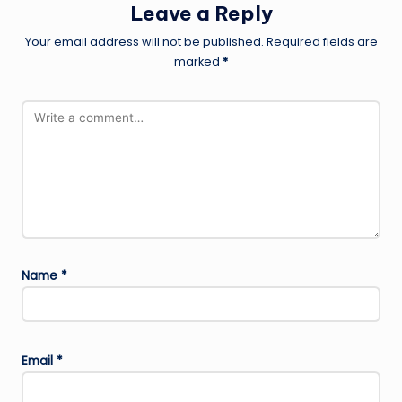
Leave a Reply
Your email address will not be published.
Required fields are
marked
*
Name
*
Email
*