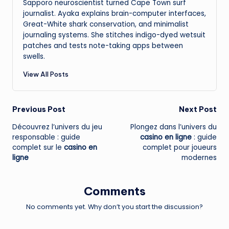
Sapporo neuroscientist turned Cape Town surf
journalist. Ayaka explains brain-computer interfaces,
Great-White shark conservation, and minimalist
journaling systems. She stitches indigo-dyed wetsuit
patches and tests note-taking apps between
swells.
View All Posts
Post
Previous Post
Next Post
Découvrez l’univers du jeu
Plongez dans l’univers du
navigation
responsable : guide
casino en ligne
: guide
complet sur le
casino en
complet pour joueurs
ligne
modernes
Comments
No comments yet. Why don’t you start the discussion?