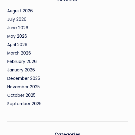
August 2026
July 2026
June 2026
May 2026
April 2026
March 2026
February 2026
January 2026
December 2025
November 2025
October 2025
September 2025
Categories