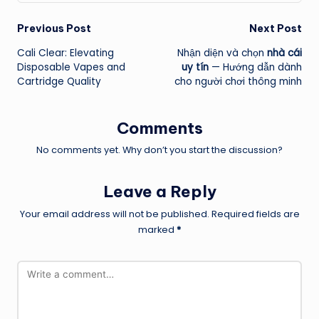
Post
Previous Post
Next Post
Cali Clear: Elevating
Nhận diện và chọn
nhà cái
navigation
Disposable Vapes and
uy tín
— Hướng dẫn dành
Cartridge Quality
cho người chơi thông minh
Comments
No comments yet. Why don’t you start the discussion?
Leave a Reply
Your email address will not be published.
Required fields are
marked
*