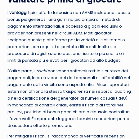
I
vantaggi
tipici offerti dai casino non AAMS includono spesso
bonus più generosi, una gamma più ampia di metodi di
pagamento internazionali, e accesso a giochi esclusivi o
provider non presenti nei circuiti ADM. Molti giocatori
scelgono queste piattaforme per la varietà di slot, tornei o
promozioni con requisiti di puntata differenti. Inoltre, le
procedure di registrazione possono risultare più snelle e i
limiti di puntata più elevati per i giocatori ad alto budget.
D'altra parte, i
rischi
non vanno sottovalutati: la sicurezza dei
pagamenti, la protezione dei dati personali e l'affidabilità nel
pagamento delle vincite sono aspetti critici. Alcuni operatori
esteri non offrono la stessa trasparenza nei report di auditing
o nella certificazione dei generatori di numeri casuali (RNG).
In mancanza di controlli chiari, esiste il rischio di ritardi nei
prelievi, politiche di bonus poco chiare o clausole contrattuali
sfavorevoli. È importante leggere i termini e condizioni prima
di accettare offerte promozionali.
Per mitigare i rischi, si raccomanda di verificare recensioni