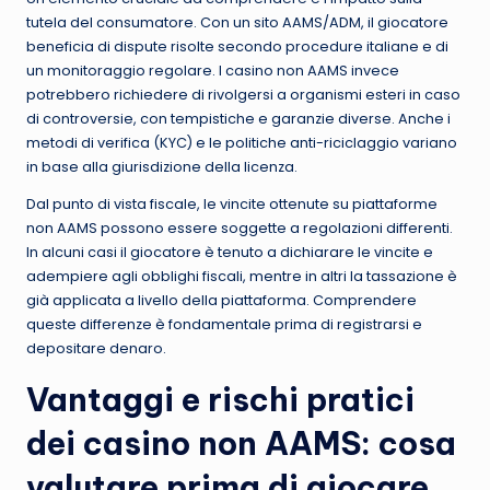
tutela del consumatore. Con un sito AAMS/ADM, il giocatore
beneficia di dispute risolte secondo procedure italiane e di
un monitoraggio regolare. I casino non AAMS invece
potrebbero richiedere di rivolgersi a organismi esteri in caso
di controversie, con tempistiche e garanzie diverse. Anche i
metodi di verifica (KYC) e le politiche anti-riciclaggio variano
in base alla giurisdizione della licenza.
Dal punto di vista fiscale, le vincite ottenute su piattaforme
non AAMS possono essere soggette a regolazioni differenti.
In alcuni casi il giocatore è tenuto a dichiarare le vincite e
adempiere agli obblighi fiscali, mentre in altri la tassazione è
già applicata a livello della piattaforma. Comprendere
queste differenze è fondamentale prima di registrarsi e
depositare denaro.
Vantaggi e rischi pratici
dei casino non AAMS: cosa
valutare prima di giocare