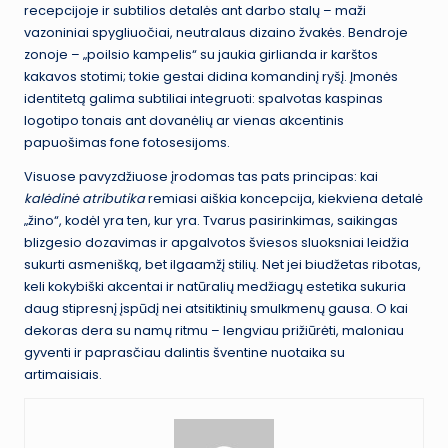
recepcijoje ir subtilios detalės ant darbo stalų – maži
vazoniniai spygliuočiai, neutralaus dizaino žvakės. Bendroje
zonoje – „poilsio kampelis“ su jaukia girlianda ir karštos
kakavos stotimi; tokie gestai didina komandinį ryšį. Įmonės
identitetą galima subtiliai integruoti: spalvotas kaspinas
logotipo tonais ant dovanėlių ar vienas akcentinis
papuošimas fone fotosesijoms.
Visuose pavyzdžiuose įrodomas tas pats principas: kai
kalėdinė atributika
remiasi aiškia koncepcija, kiekviena detalė
„žino“, kodėl yra ten, kur yra. Tvarus pasirinkimas, saikingas
blizgesio dozavimas ir apgalvotos šviesos sluoksniai leidžia
sukurti asmenišką, bet ilgaamžį stilių. Net jei biudžetas ribotas,
keli kokybiški akcentai ir natūralių medžiagų estetika sukuria
daug stipresnį įspūdį nei atsitiktinių smulkmenų gausa. O kai
dekoras dera su namų ritmu – lengviau prižiūrėti, maloniau
gyventi ir paprasčiau dalintis šventine nuotaika su
artimaisiais.