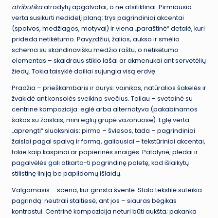
atributika
atrodytų apgalvotai, o ne atsitiktinai. Pirmiausia
verta susikurti nedidelį planą: trys pagrindiniai akcentai
(spalvos, medžiagos, motyvai) ir viena „paraštinė“ detalė, kuri
prideda netikėtumo. Pavyzdžiui, žalios, aukso ir smėlio
schema su skandinavišku medžio raštu, o netikėtumo
elementas – skaidraus stiklo lašai ar akmenukai ant servetėlių
žiedų. Tokia taisyklė dailiai sujungia visą erdvę.
Pradžia – prieškambaris ir durys: vainikas, natūralios šakelės ir
žvakidė ant konsolės sveikina svečius. Toliau – svetainė su
centrine kompozicija: eglė arba alternatyva (pakabinamos
šakos su žaislais, mini eglių grupė vazonuose). Eglę verta
„aprengti“ sluoksniais: pirma – šviesos, tada – pagrindiniai
žaislai pagal spalvą ir formą, galiausiai – tekstūriniai akcentai,
tokie kaip kaspinai ar popierinės snaigės. Patalynė, pledai ir
pagalvėlės gali atkarto-ti pagrindinę paletę, kad išlaikytų
stilistinę liniją be papildomų išlaidų.
Valgomasis – scena, kur gimsta šventė. Stalo tekstilė suteikia
pagrindą: neutrali staltiesė, ant jos – siauras bėgikas
kontrastui. Centrinė kompozicija neturi būti aukšta; pakanka