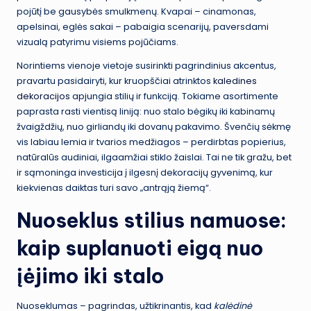
pojūtį be gausybės smulkmenų. Kvapai – cinamonas,
apelsinai, eglės sakai – pabaigia scenarijų, paversdami
vizualą patyrimu visiems pojūčiams.
Norintiems vienoje vietoje susirinkti pagrindinius akcentus,
pravartu pasidairyti, kur kruopščiai atrinktos
kaledines
dekoracijos
apjungia stilių ir funkciją. Tokiame asortimente
paprasta rasti vientisą liniją: nuo stalo bėgikų iki kabinamų
žvaigždžių, nuo girliandų iki dovanų pakavimo. Švenčių sėkmę
vis labiau lemia ir tvarios medžiagos – perdirbtas popierius,
natūralūs audiniai, ilgaamžiai stiklo žaislai. Tai ne tik gražu, bet
ir sąmoninga investicija į ilgesnį dekoracijų gyvenimą, kur
kiekvienas daiktas turi savo „antrąją žiemą“.
Nuoseklus stilius namuose:
kaip suplanuoti eigą nuo
įėjimo iki stalo
Nuoseklumas – pagrindas, užtikrinantis, kad
kalėdinė