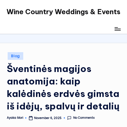
Wine Country Weddings & Events
Skip
to
content
Posted
Blog
in
Šventinės magijos
anatomija: kaip
kalėdinės erdvės gimsta
iš idėjų, spalvų ir detalių
No Comments
Ayaka Mori
November 6, 2025
Posted
by