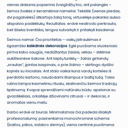
vienas didesnis popierinis žvaigždžių trio, ant palangės –
žemos žvakės ir keramikiniai nameliai. Tekstilė (vienas pledas,
dvi pagalvėlės) atkartoja žalią toną, virtuvėlėje pakanka aukso
atspalvio padėkliukų. Rezultatas: erdvė neatrodo perkrauta,
bet išlieka šventiška, lengva sutvarkyti ir pritaikyti kasdienai.
Šeimos namai. Čia prioritetas – vaikų įsitraukimas ir
ilgaamžės
kalėdinės dekoracijos
. Eglė puošiama sluoksniais:
pirma kabo saugūs, nedūžtantys žaislai, vėliau – stikliniai
aukštesnėse šakose. Ant laiptų turėklų – žalias girliandų
„srautas“, įpintas kaspinais, o prie židinio – skirtingo dydžio
kojinės su inicialais. Ant stalo vaikai kuria vardų korteles iš
perdirbto kartono, naudodami štampus ir baltą tušą. Tokia
rutina tampa kasmetiniu ritualu, skatinančiu šeimos tradicijų
tęstinumą. Kvapai sprendžiami natūraliu būdu: apelsinai su
gvazdikėliais, orkaitėje džiovinami citrusai – ir dekoras, ir
aromatas vienu metu.
Darbo erdvė ar biuras. Minimalizmas čia padeda išlaikyti
profesionalumą: pasirenkama monochrominė schema
(baltos, pilkos, sidabro derinys), viena centrinė puošmena