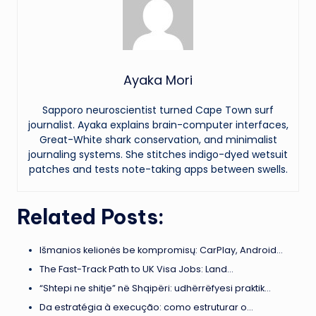
Ayaka Mori
Sapporo neuroscientist turned Cape Town surf
journalist. Ayaka explains brain-computer interfaces,
Great-White shark conservation, and minimalist
journaling systems. She stitches indigo-dyed wetsuit
patches and tests note-taking apps between swells.
Related Posts:
Išmanios kelionės be kompromisų: CarPlay, Android…
The Fast-Track Path to UK Visa Jobs: Land…
“Shtepi ne shitje” në Shqipëri: udhërrëfyesi praktik…
Da estratégia à execução: como estruturar o…