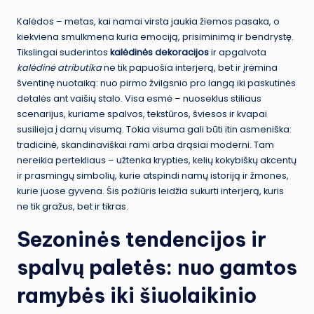
Kalėdos – metas, kai namai virsta jaukia žiemos pasaka, o
kiekviena smulkmena kuria emociją, prisiminimą ir bendrystę.
Tikslingai suderintos
kalėdinės dekoracijos
ir apgalvota
kalėdinė atributika
ne tik papuošia interjerą, bet ir įrėmina
šventinę nuotaiką: nuo pirmo žvilgsnio pro langą iki paskutinės
detalės ant vaišių stalo. Visa esmė – nuoseklus stiliaus
scenarijus, kuriame spalvos, tekstūros, šviesos ir kvapai
susilieja į darnų visumą. Tokia visuma gali būti itin asmeniška:
tradicinė, skandinaviškai rami arba drąsiai moderni. Tam
nereikia pertekliaus – užtenka krypties, kelių kokybiškų akcentų
ir prasmingų simbolių, kurie atspindi namų istoriją ir žmones,
kurie juose gyvena. Šis požiūris leidžia sukurti interjerą, kuris
ne tik gražus, bet ir tikras.
Sezoninės tendencijos ir
spalvų paletės: nuo gamtos
ramybės iki šiuolaikinio