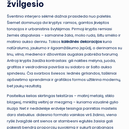
žvilgesio
Šventinio interjero sėkmė dažnai prasideda nuo paletės.
Šiemet dominuoja dvi kryptys: ramios, gamtos įkvėptos
tonacijos ir urbanistinis švytėjimas. Pirmoji kryptis remiasi
žemės atspalviais – samanine žalia, molio ruda, šiltu smėlio ir
matinio aukso deriniu. Tokios
kalėdinės dekoracijos
kuria
natūralumo, jaukumo ir ilgaamžiškumo įspūdį, o derinamos su
linu, vilna, mediena ir džiovintais augalais pabrėžia tvarumą.
Antroji kryptis žaidžia kontrastais: gili nakties mėlyna, juoda,
grafitas ir veidrodiniai paviršiai su sidabro ar šalto aukso
spindesiu. Čia svarbios šviesos: ledinės girliandos, taškiniai
apšvietimo sprendimai ir grafiškos formos užtikrina modernų,
bet jaukų rezultatą.
Pasitelkus kelias skirtingas tekstūras – matinį metalą, stiklo
blizgesį, minkštą veltinį ar mezgimą – kuriama vizualinė gylio
iliuzija. Net ir nedidelėje erdvėje teisingai parinktas mastelis
daro stebuklus: didesnio formato vainikas virš židinio, viena
ryški žvaigždė ant sienos ar stambesni eglutės žaislai gali
pakeisti bendrą proporcijų suvokimą ir sukurti prabangos