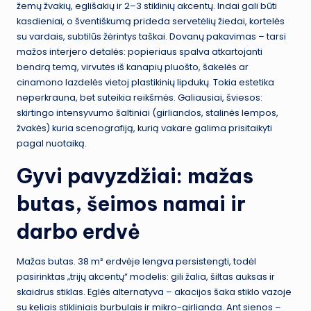
žemų žvakių, eglišakių ir 2–3 stiklinių akcentų. Indai gali būti
kasdieniai, o šventiškumą prideda servetėlių žiedai, kortelės
su vardais, subtilūs žėrintys taškai. Dovanų pakavimas – tarsi
mažos interjero detalės: popieriaus spalva atkartojanti
bendrą temą, virvutės iš kanapių pluošto, šakelės ar
cinamono lazdelės vietoj plastikinių lipdukų. Tokia estetika
neperkrauna, bet suteikia reikšmės. Galiausiai, šviesos:
skirtingo intensyvumo šaltiniai (girliandos, stalinės lempos,
žvakės) kuria scenografiją, kurią vakare galima prisitaikyti
pagal nuotaiką.
Gyvi pavyzdžiai: mažas
butas, šeimos namai ir
darbo erdvė
Mažas butas. 38 m² erdvėje lengva persistengti, todėl
pasirinktas „trijų akcentų“ modelis: gili žalia, šiltas auksas ir
skaidrus stiklas. Eglės alternatyva – akacijos šaka stiklo vazoje
su keliais stikliniais burbulais ir mikro-girlianda. Ant sienos –