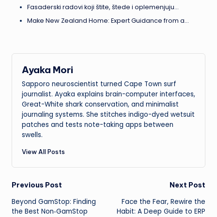
Fasaderski radovi koji štite, štede i oplemenjuju…
Make New Zealand Home: Expert Guidance from a…
Ayaka Mori
Sapporo neuroscientist turned Cape Town surf
journalist. Ayaka explains brain-computer interfaces,
Great-White shark conservation, and minimalist
journaling systems. She stitches indigo-dyed wetsuit
patches and tests note-taking apps between
swells.
View All Posts
Post
Previous Post
Next Post
Beyond GamStop: Finding
Face the Fear, Rewire the
navigation
the Best Non‑GamStop
Habit: A Deep Guide to ERP