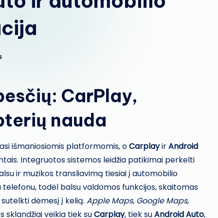
to ir automobilio
cija
s
ūpesčių: CarPlay,
pterių nauda
iasi išmaniosiomis platformomis, o
Carplay
ir
Android
is. Integruotos sistemos leidžia patikimai perkelti
su ir muzikos transliavimą tiesiai į automobilio
 telefonu, todėl balsu valdomos funkcijos, skaitomas
sutelkti dėmesį į kelią.
Apple Maps
,
Google Maps
,
sklandžiai veikia tiek su
Carplay
, tiek su
Android Auto
,