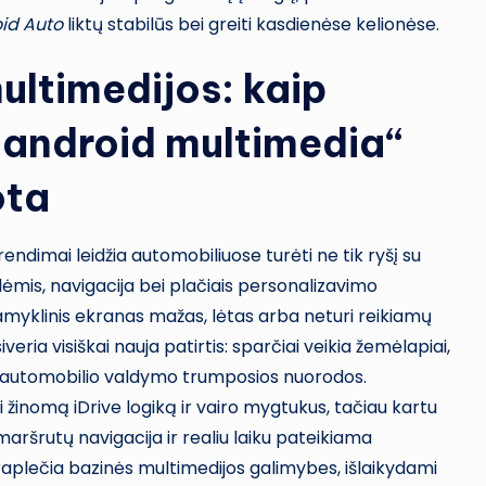
id Auto
liktų stabilūs bei greiti kasdienėse kelionėse.
ultimedijos: kaip
„android multimedia“
ota
endimai leidžia automobiliuose turėti ne tik ryšį su
ėmis, navigacija bei plačiais personalizavimo
amyklinis ekranas mažas, lėtas arba neturi reikiamų
veria visiškai nauja patirtis: sparčiai veikia žemėlapiai,
ytos automobilio valdymo trumposios nuorodos.
i žinomą iDrive logiką ir vairo mygtukus, tačiau kartu
aršrutų navigacija ir realiu laiku pateikiama
plečia bazinės multimedijos galimybes, išlaikydami