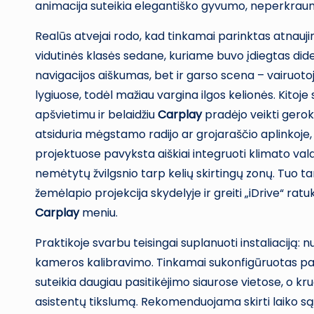
animacija suteikia elegantiško gyvumo, neperkrauna
Realūs atvejai rodo, kad tinkamai parinktas atnauj
vidutinės klasės sedane, kuriame buvo įdiegtas did
navigacijos aiškumas, bet ir garso scena – vairuotoj
lygiuose, todėl mažiau vargina ilgos kelionės. Kitoje 
apšvietimu ir belaidžiu
Carplay
pradėjo veikti geroka
atsiduria mėgstamo radijo ar grojaraščio aplinkoje
projektuose pavyksta aiškiai integruoti klimato val
nemėtytų žvilgsnio tarp kelių skirtingų zonų. Tuo t
žemėlapio projekcija skydelyje ir greiti „iDrive“ rat
Carplay
meniu.
Praktikoje svarbu teisingai suplanuoti instaliaciją:
kameros kalibravimo. Tinkamai sukonfigūruotas pa
suteikia daugiau pasitikėjimo siaurose vietose, o k
asistentų tikslumą. Rekomenduojama skirti laiko są