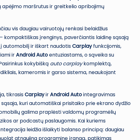
 apėjimo maršrutus ir greitkelio apribojimų
ačiau vis daugiau vairuotojų renkasi belaidžius
– kompaktiškas įrenginys, paverčiantis laidinę sąsają
i į automobilį ir iškart naudotis
Carplay
funkcijomis,
iami ir
Android Auto
entuziastams, o sąveika su
 Pasirinkus kokybišką
auto carplay
komplektą,
dikliais, kameromis ir garso sistema, neaukojant
ja, tikrasis
Carplay
ir
Android Auto
integravimas
 sąsaja, kuri automatiškai prisitaiko prie ekrano dydžio
utomobilių galima praplėsti valdomų programėlių
muzikos ar podcastų paslaugomis. Kai kuriems
tegracija leidžia išlaikyti balanso principą: daugiau
 nuolat atnaujina programinę įrangą, patikimas