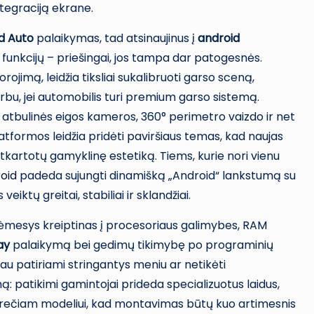
tegraciją ekrane.
d Auto
palaikymas, tad atsinaujinus į
android
 funkcijų – priešingai, jos tampa dar patogesnės.
ojimą, leidžia tiksliai sukalibruoti garso sceną,
arbu, jei automobilis turi premium garso sistemą.
 atbulinės eigos kameros, 360° perimetro vaizdo ir net
atformos leidžia pridėti paviršiaus temas, kad naujas
 atkartotų gamyklinę estetiką. Tiems, kurie nori vienu
oid
padeda sujungti dinamišką „Android“ lankstumą su
eiktų greitai, stabiliai ir sklandžiai.
dėmesys kreiptinas į procesoriaus galimybes, RAM
ay
palaikymą bei gedimų tikimybę po programinių
au patiriami stringantys meniu ar netikėti
mą: patikimi gamintojai prideda specializuotus laidus,
krečiam modeliui, kad montavimas būtų kuo artimesnis