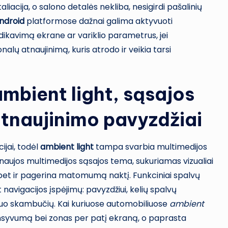
liacija, o salono detalės nekliba, nesigirdi pašalinių
ndroid
platformose dažnai galima aktyvuoti
dikavimą ekrane ar variklio parametrus, jei
onalų atnaujinimą, kuris atrodo ir veikia tarsi
 ambient light, sąsajos
atnaujinimo pavyzdžiai
ijai, todėl
ambient light
tampa svarbia multimedijos
naujos multimedijos sąsajos tema, sukuriamas vizualiai
, bet ir pagerina matomumą naktį. Funkciniai spalvų
et navigacijos įspėjimų: pavyzdžiui, kelių spalvų
 nuo skambučių. Kai kuriuose automobiliuose
ambient
ntensyvumą bei zonas per patį ekraną, o paprasta