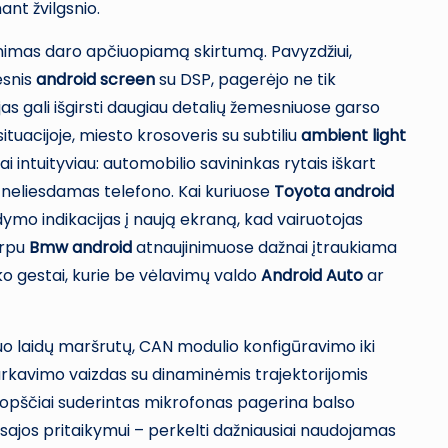
nt žvilgsnio.
inimas daro apčiuopiamą skirtumą. Pavyzdžiui,
esnis
android screen
su DSP, pagerėjo ne tik
as gali išgirsti daugiau detalių žemesniuose garso
situacijoje, miesto krosoveris su subtiliu
ambient light
i intuityviau: automobilio savininkas rytais iškart
, neliesdamas telefono. Kai kuriuose
Toyota android
dymo indikacijas į naują ekraną, kad vairuotojas
arpu
Bmw android
atnaujinimuose dažnai įtraukiama
uko gestai, kurie be vėlavimų valdo
Android Auto
ar
 nuo laidų maršrutų, CAN modulio konfigūravimo iki
rkavimo vaizdas su dinaminėmis trajektorijomis
ruopščiai suderintas mikrofonas pagerina balso
sajos pritaikymui – perkelti dažniausiai naudojamas