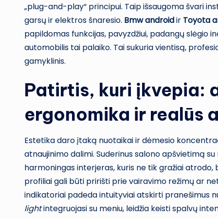
„plug-and-play“ principui. Taip išsaugoma švari insta
garsų ir elektros šnaresio.
Bmw android
ir
Toyota a
papildomas funkcijas, pavyzdžiui, padangų slėgio in
automobilis tai palaiko. Tai sukuria vientisą, profesi
gamyklinis.
Patirtis, kuri įkvepia:
ergonomika ir realūs 
Estetika daro įtaką nuotaikai ir dėmesio koncentrac
atnaujinimo dalimi. Suderinus salono apšvietimą su 
harmoningas interjeras, kuris ne tik gražiai atrodo
profiliai gali būti pririšti prie vairavimo režimų ar n
indikatoriai padeda intuityviai atskirti pranešimus
light
integruojasi su meniu, leidžia keisti spalvų i