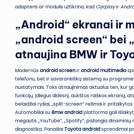
adapteris ar modulis užtikrina, kad
Carplay
ir
Andro
„Android“ ekranai ir m
„android screen“ bei 
atnaujina BMW ir Toy
Modernūs
android screen
ir
android multimedia
spr
telefonu, bet ir savarankišką sistemą su programėl
nustatymais. Toks atnaujinimas aktualus ten, kur g
funkcijų. Įdiegus didesnį, aukštos raiškos ekraną, atsi
belaidžiai ryšiai, „split-screen“ režimai ir pritaik
Automobiliai su
Bmw android
platforma gali išlaikyt
mėgautis „YouTube“, „Spotify“, pažangia dinaminių m
diagnostika. Panašiai
Toyota android
sprendimai pra