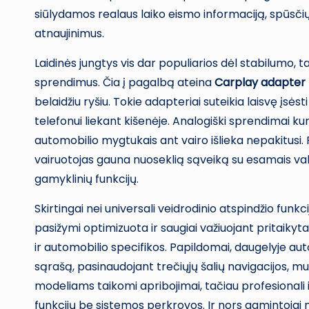
siūlydamos realaus laiko eismo informaciją, spūsčių
atnaujinimus.
Laidinės jungtys vis dar populiarios dėl stabilumo, t
sprendimus. Čia į pagalbą ateina
Carplay adapter
belaidžiu ryšiu. Tokie adapteriai suteikia laisvę įsėst
telefonui liekant kišenėje. Analogiški sprendimai kur
automobilio mygtukais ant vairo išlieka nepakitusi.
vairuotojas gauna nuoseklią sąveiką su esamais val
gamyklinių funkcijų.
Skirtingai nei universali veidrodinio atspindžio funkci
pasižymi optimizuota ir saugiai važiuojant pritaikyta
ir automobilio specifikos. Papildomai, daugelyje a
sąrašą, pasinaudojant trečiųjų šalių navigacijos, 
modeliams taikomi apribojimai, tačiau profesionali in
funkcijų be sistemos perkrovos. Ir nors gamintojai