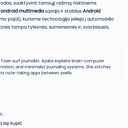
orodas, suaktyvinti tamsųjį režimą naktinėms
i
android multimedia
sąsaja ir stabilus
Android
imo pojūtį, kuriame technologija įsilieja į automobilio
lionės tampa tylesnės, sumanesnės ir, svarbiausia,
Town surf journalist. Ayaka explains brain-computer
vation, and minimalist journaling systems. She stitches
ts note-taking apps between swells.
u…
a się kupić