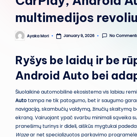
CarPlay, Android Au
multimedijos revoliu
No Comment
January 9, 2026
Ayaka Mori
Posted
by
Ryšys be laidų ir be r
Android Auto bei ada
Šiuolaikinė automobilinė ekosistema vis labiau rem
Auto
tampa ne tik patogumo, bet ir saugumo garanta
navigaciją, skambučių valdymą, žinučių skaitymą bal
ekraną. Vairuojant ypač svarbu minimali sąveika su
pranešimų turinys ir dideli, aiškūs mygtukai padeda 
Waze
ar net specializuotos parkavimo programėlės 