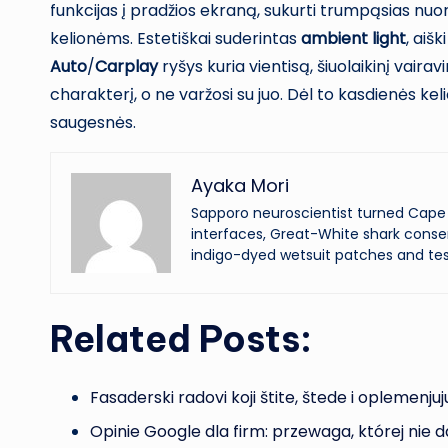
funkcijas į pradžios ekraną, sukurti trumpąsias nu
kelionėms. Estetiškai suderintas
ambient light
, aišk
Auto
/
Carplay
ryšys kuria vientisą, šiuolaikinį vairav
charakterį, o ne varžosi su juo. Dėl to kasdienės ke
saugesnės.
Ayaka Mori
Sapporo neuroscientist turned Cape 
interfaces, Great-White shark conser
indigo-dyed wetsuit patches and tes
Related Posts:
Fasaderski radovi koji štite, štede i oplemenjuj
Opinie Google dla firm: przewaga, której nie d