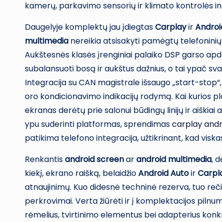
kamerų, parkavimo sensorių ir klimato kontrolės in
Daugelyje komplektų jau įdiegtas
Carplay
ir
Androi
multimedia
nereikia atsisakyti pamėgtų telefoninių
Aukštesnės klasės įrenginiai palaiko DSP garso apdor
subalansuoti bosą ir aukštus dažnius, o tai ypač sv
Integracija su CAN magistrale išsaugo „start-stop“,
oro kondicionavimo indikacijų rodymą. Kai kurios pl
ekranas derėtų prie salonui būdingų linijų ir aiškiai
ypu suderinti platformas, sprendimas
carplay andr
patikima telefono integracija, užtikrinant, kad viskas v
Renkantis
android screen
ar
android multimedia
, 
kiekį, ekrano raišką, belaidžio
Android Auto
ir
Carpl
atnaujinimų. Kuo didesnė techninė rezerva, tuo reči
perkrovimai. Verta žiūrėti ir į komplektacijos pilnu
rėmelius, tvirtinimo elementus bei adapterius kon