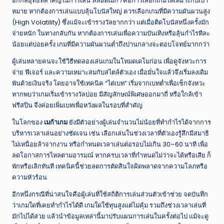
อีกกลยุทธ์ที่สำคัญในการเล่น
สล็อตเมก้า
คือการเลือกเกมให้เหมาะกับเป้า
หมาย หากต้องการเล่นแบบลุ้นโบนัสใหญ่ ควรเลือกเกมที่มีความผันผวนสูง
(High Volatility) ซึ่งแม้จะเข้ารางวัลยากกว่า แต่เมื่อติดโบนัสหนึ่งครั้งมัก
จ่ายหนัก ในทางกลับกัน หากต้องการเล่นเพื่อความบันเทิงหรือลุ้นกำไรทีละ
น้อยแต่บ่อยครั้ง เกมที่มีความผันผวนต่ำถึงปานกลางจะตอบโจทย์มากกว่า
ผู้เล่นหลายคนจะใช้วิธีทดลองเล่นเกมในโหมดเดโมก่อน เพื่อดูจังหวะการ
จ่าย ฟีเจอร์ และความเหมาะสมกับสไตล์ตัวเอง เมื่อมั่นใจแล้วจึงเริ่มลงเดิม
พันด้วยเงินจริง โดยอาจใช้เทคนิค “ไต่เบท” เริ่มจากเบทต่ำเพื่อเช็กจังหวะ
หากพบว่าเกมเริ่มเข้ารางวัลบ่อย มีสัญลักษณ์พิเศษออกมาถี่ หรือใกล้เข้า
ฟรีสปิน จึงค่อยเพิ่มเบทเพื่อหวังผลในรอบที่สำคัญ
ในโลกของ
เมก้าเกม
ยังมีตัวอย่างผู้เล่นจำนวนไม่น้อยที่ทำกำไรได้จากการ
บริหารเวลาเล่นอย่างชัดเจน เช่น เลือกเล่นในช่วงเวลาที่ตัวเองรู้สึกมีสมาธิ
ไม่เหนื่อยล้าจากงาน หรือกำหนดเวลาเล่นต่อรอบไม่เกิน 30–60 นาที เพื่อ
ลดโอกาสการไหลตามอารมณ์ หากครบเวลาที่กำหนดไม่ว่าจะได้หรือเสีย ก็
พักหรือเลิกทันที เทคนิคนี้ช่วยลดการตัดสินใจผิดพลาดจากความโลภหรือ
ความหัวร้อน
อีกหนึ่งกรณีที่น่าสนใจคือผู้เล่นที่ใช้สถิติการเล่นส่วนตัวเข้าช่วย จดบันทึก
ว่าเกมใดที่เคยทำกำไรได้ดี เกมใดใช้ทุนสูงแต่ไม่คุ้ม รวมถึงช่วงเวลาเล่นที่
มักไปได้สวย แล้วนำข้อมูลเหล่านี้มาปรับแผนการเล่นในครั้งต่อไป แม้จะดู