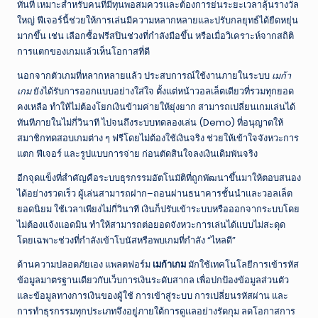
ทันที เหมาะสำหรับคนที่มีทุนพอสมควรและต้องการย่นระยะเวลาลุ้นรางวัล
ใหญ่ ฟีเจอร์นี้ช่วยให้การเล่นมีความหลากหลายและปรับกลยุทธ์ได้ยืดหยุ่น
มากขึ้น เช่น เลือกซื้อฟรีสปินช่วงที่กำลังมือขึ้น หรือเมื่อวิเคราะห์จากสถิติ
การแตกของเกมแล้วเห็นโอกาสที่ดี
นอกจากตัวเกมที่หลากหลายแล้ว ประสบการณ์ใช้งานภายในระบบ
เมก้า
เกม
ยังได้รับการออกแบบอย่างใส่ใจ ตั้งแต่หน้าวอลเล็ตเดียวที่รวมทุกยอด
คงเหลือ ทำให้ไม่ต้องโยกเงินข้ามค่ายให้ยุ่งยาก สามารถเปลี่ยนเกมเล่นได้
ทันทีภายในไม่กี่วินาที ไปจนถึงระบบทดลองเล่น (Demo) ที่อนุญาตให้
สมาชิกทดสอบเกมต่าง ๆ ฟรีโดยไม่ต้องใช้เงินจริง ช่วยให้เข้าใจจังหวะการ
แตก ฟีเจอร์ และรูปแบบการจ่าย ก่อนตัดสินใจลงเงินเดิมพันจริง
อีกจุดแข็งที่สำคัญคือระบบธุรกรรมอัตโนมัติที่ถูกพัฒนาขึ้นมาให้ตอบสนอง
ได้อย่างรวดเร็ว ผู้เล่นสามารถฝาก–ถอนผ่านธนาคารชั้นนำและวอลเล็ต
ยอดนิยม ใช้เวลาเพียงไม่กี่วินาที เงินก็ปรับเข้าระบบหรือออกจากระบบโดย
ไม่ต้องแจ้งแอดมิน ทำให้สามารถต่อยอดจังหวะการเล่นได้แบบไม่สะดุด
โดยเฉพาะช่วงที่กำลังเข้าโบนัสหรือพบเกมที่กำลัง “ไหลดี”
ด้านความปลอดภัยเอง แพลตฟอร์ม
เมก้าเกม
มักใช้เทคโนโลยีการเข้ารหัส
ข้อมูลมาตรฐานเดียวกับเว็บการเงินระดับสากล เพื่อปกป้องข้อมูลส่วนตัว
และข้อมูลทางการเงินของผู้ใช้ การเข้าสู่ระบบ การเปลี่ยนรหัสผ่าน และ
การทำธุรกรรมทุกประเภทจึงอยู่ภายใต้การดูแลอย่างรัดกุม ลดโอกาสการ