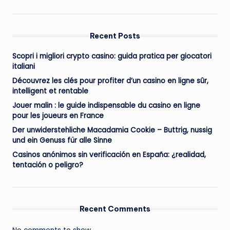
Recent Posts
Scopri i migliori crypto casino: guida pratica per giocatori
italiani
Découvrez les clés pour profiter d’un casino en ligne sûr,
intelligent et rentable
Jouer malin : le guide indispensable du casino en ligne
pour les joueurs en France
Der unwiderstehliche Macadamia Cookie – Buttrig, nussig
und ein Genuss für alle Sinne
Casinos anónimos sin verificación en España: ¿realidad,
tentación o peligro?
Recent Comments