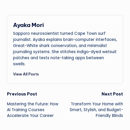
Ayaka Mori
Sapporo neuroscientist turned Cape Town surf
journalist. Ayaka explains brain-computer interfaces,
Great-White shark conservation, and minimalist
journaling systems. She stitches indigo-dyed wetsuit
patches and tests note-taking apps between
swells.
View All Posts
Post
Previous Post
Next Post
Mastering the Future: How
Transform Your Home with
navigation
AI Training Courses
Smart, Stylish, and Budget-
Accelerate Your Career
Friendly Blinds