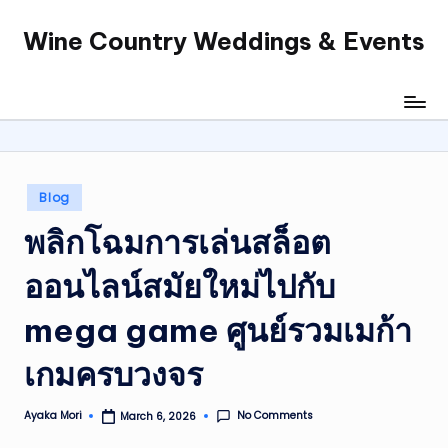
Wine Country Weddings & Events
Skip
to
content
Posted
Blog
in
พลิกโฉมการเล่นสล็อต
ออนไลน์สมัยใหม่ไปกับ
mega game ศูนย์รวมเมก้า
เกมครบวงจร
No Comments
Ayaka Mori
March 6, 2026
Posted
by