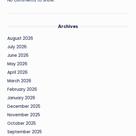
No comments to show.
Archives
August 2026
July 2026
June 2026
May 2026
April 2026
March 2026
February 2026
January 2026
December 2025
November 2025
October 2025
September 2025