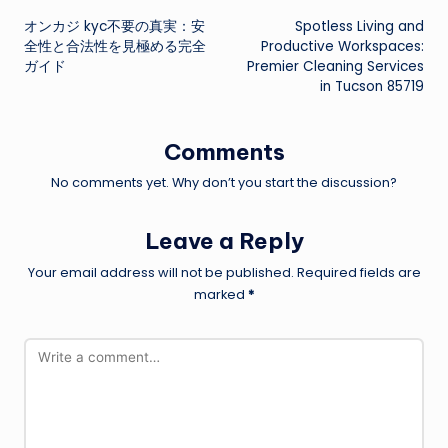
オンカジ kyc不要の真実：安
Spotless Living and
navigation
全性と合法性を見極める完全
Productive Workspaces:
ガイド
Premier Cleaning Services
in Tucson 85719
Comments
No comments yet. Why don’t you start the discussion?
Leave a Reply
Your email address will not be published.
Required fields are
marked
*