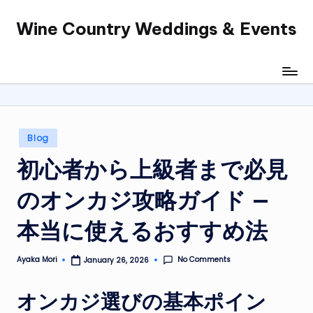
Wine Country Weddings & Events
Skip
to
content
Posted
Blog
in
初心者から上級者まで必見
のオンカジ攻略ガイド —
本当に使えるおすすめ法
No Comments
Ayaka Mori
January 26, 2026
Posted
by
オンカジ選びの基本ポイン