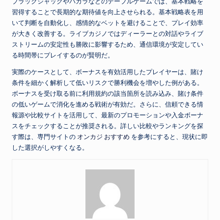
ブラックジャックやバカラなどのテーブルゲームでは、基本戦略を
習得することで長期的な期待値を向上させられる。基本戦略表を用
いて判断を自動化し、感情的なベットを避けることで、プレイ効率
が大きく改善する。ライブカジノではディーラーとの対話やライブ
ストリームの安定性も勝敗に影響するため、通信環境が安定してい
る時間帯にプレイするのが賢明だ。
実際のケースとして、ボーナスを有効活用したプレイヤーは、賭け
条件を細かく解析して低いリスクで勝利機会を増やした例がある。
ボーナスを受け取る前に利用規約の該当箇所を読み込み、賭け条件
の低いゲームで消化を進める戦術が有効だ。さらに、信頼できる情
報源や比較サイトを活用して、最新のプロモーションや入金ボーナ
スをチェックすることが推奨される。詳しい比較やランキングを探
す際は、専門サイトの
オンカジ おすすめ
を参考にすると、現状に即
した選択がしやすくなる。