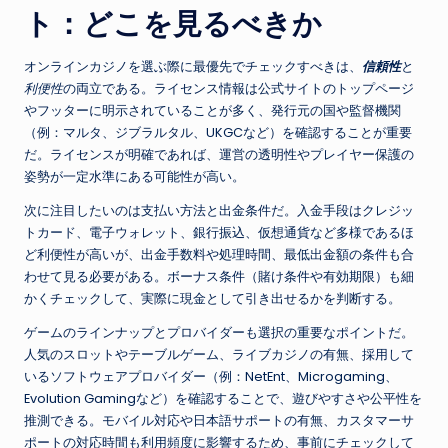
ト：どこを見るべきか
オンラインカジノを選ぶ際に最優先でチェックすべきは、
信頼性
と
利便性
の両立である。ライセンス情報は公式サイトのトップページ
やフッターに明示されていることが多く、発行元の国や監督機関
（例：マルタ、ジブラルタル、UKGCなど）を確認することが重要
だ。ライセンスが明確であれば、運営の透明性やプレイヤー保護の
姿勢が一定水準にある可能性が高い。
次に注目したいのは支払い方法と出金条件だ。入金手段はクレジッ
トカード、電子ウォレット、銀行振込、仮想通貨など多様であるほ
ど利便性が高いが、出金手数料や処理時間、最低出金額の条件も合
わせて見る必要がある。ボーナス条件（賭け条件や有効期限）も細
かくチェックして、実際に現金として引き出せるかを判断する。
ゲームのラインナップとプロバイダーも選択の重要なポイントだ。
人気のスロットやテーブルゲーム、ライブカジノの有無、採用して
いるソフトウェアプロバイダー（例：NetEnt、Microgaming、
Evolution Gamingなど）を確認することで、遊びやすさや公平性を
推測できる。モバイル対応や日本語サポートの有無、カスタマーサ
ポートの対応時間も利用頻度に影響するため、事前にチェックして