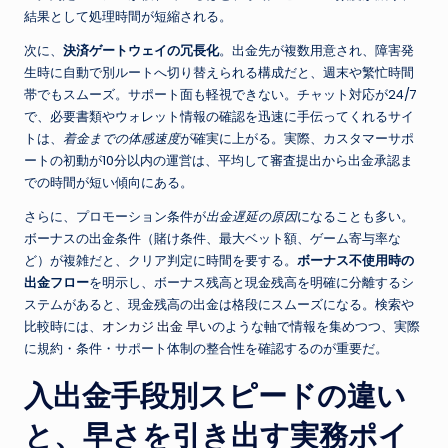
結果として処理時間が短縮される。
次に、
決済ゲートウェイの冗長化
。出金先が複数用意され、障害発
生時に自動で別ルートへ切り替えられる構成だと、週末や繁忙時間
帯でもスムーズ。サポート面も軽視できない。チャット対応が24/7
で、必要書類やウォレット情報の確認を迅速に手伝ってくれるサイ
トは、
着金までの体感速度
が確実に上がる。実際、カスタマーサポ
ートの初動が10分以内の運営は、平均して審査提出から出金承認ま
での時間が短い傾向にある。
さらに、プロモーション条件が
出金遅延の原因
になることも多い。
ボーナスの出金条件（賭け条件、最大ベット額、ゲーム寄与率な
ど）が複雑だと、クリア判定に時間を要する。
ボーナス不使用時の
出金フロー
を明示し、ボーナス残高と現金残高を明確に分離するシ
ステムがあると、現金残高の出金は格段にスムーズになる。検索や
比較時には、
オンカジ 出金 早い
のような軸で情報を集めつつ、実際
に規約・条件・サポート体制の整合性を確認するのが重要だ。
入出金手段別スピードの違い
と、早さを引き出す実務ポイ