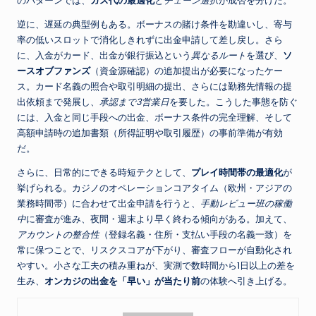
のパターンでは、
ガス代の最適化
と
チェーン選択
が成否を分けた。
逆に、遅延の典型例もある。ボーナスの賭け条件を勘違いし、寄与
率の低いスロットで消化しきれずに出金申請して差し戻し。さら
に、入金がカード、出金が銀行振込という
異なるルート
を選び、
ソ
ースオブファンズ
（資金源確認）の追加提出が必要になったケー
ス。カード名義の照合や取引明細の提出、さらには勤務先情報の提
出依頼まで発展し、
承認まで3営業日
を要した。こうした事態を防ぐ
には、入金と同じ手段への出金、ボーナス条件の完全理解、そして
高額申請時の追加書類（所得証明や取引履歴）の事前準備が有効
だ。
さらに、日常的にできる時短テクとして、
プレイ時間帯の最適化
が
挙げられる。カジノのオペレーションコアタイム（欧州・アジアの
業務時間帯）に合わせて出金申請を行うと、
手動レビュー班の稼働
中
に審査が進み、夜間・週末より早く終わる傾向がある。加えて、
アカウントの整合性
（登録名義・住所・支払い手段の名義一致）を
常に保つことで、リスクスコアが下がり、審査フローが自動化され
やすい。小さな工夫の積み重ねが、実測で数時間から1日以上の差を
生み、
オンカジの出金を「早い」が当たり前
の体験へ引き上げる。