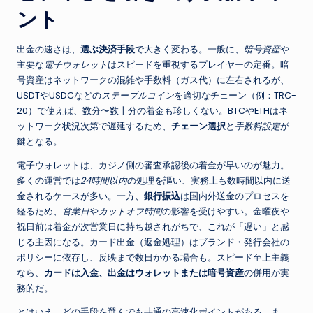
ント
出金の速さは、
選ぶ決済手段
で大きく変わる。一般に、
暗号資産
や
主要な
電子ウォレット
はスピードを重視するプレイヤーの定番。暗
号資産はネットワークの混雑や手数料（ガス代）に左右されるが、
USDTやUSDCなどの
ステーブルコイン
を適切なチェーン（例：TRC-
20）で使えば、数分〜数十分の着金も珍しくない。BTCやETHはネ
ットワーク状況次第で遅延するため、
チェーン選択
と
手数料設定
が
鍵となる。
電子ウォレットは、カジノ側の審査承認後の着金が早いのが魅力。
多くの運営では
24時間以内
の処理を謳い、実務上も数時間以内に送
金されるケースが多い。一方、
銀行振込
は国内外送金のプロセスを
経るため、
営業日
や
カットオフ時間
の影響を受けやすい。金曜夜や
祝日前は着金が次営業日に持ち越されがちで、これが「遅い」と感
じる主因になる。カード出金（返金処理）はブランド・発行会社の
ポリシーに依存し、反映まで数日かかる場合も。スピード至上主義
なら、
カードは入金、出金はウォレットまたは暗号資産
の併用が実
務的だ。
とはいえ、どの手段を選んでも共通の高速化ポイントがある。ま