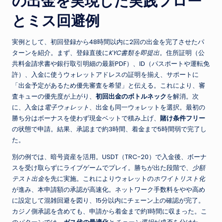
の出金を実現した実践フロー
とミス回避例
実例として、初回登録から48時間以内に2回の出金を完了させたパ
ターンを紹介。まず、登録直後に
KYC書類を即提出
。住所証明（公
共料金請求書や銀行取引明細の最新PDF）、ID（パスポートや運転免
許）、入金に使うウォレットアドレスの証明を揃え、サポートに
「出金予定があるため優先審査を希望」と伝える。これにより、審
査キューの優先度が上がり、
初回出金のボトルネック
を解消。次
に、入金は
電子ウォレット
、出金も同一ウォレットを選択。最初の
勝ち分はボーナスを使わず現金ベットで積み上げ、
賭け条件フリー
の状態で申請。結果、承認まで約3時間、着金まで5時間弱で完了し
た。
別の例では、暗号資産を活用。USDT（TRC-20）で入金後、ボーナ
スを受け取らずにライブゲームでプレイ。勝ちが出た段階で、
少額
テスト出金
を先に実施。これによりウォレットの
ホワイトリスト化
が進み、本申請額の承認が高速化。ネットワーク手数料をやや高め
に設定して混雑回避を図り、15分以内にチェーン上の確認が完了。
カジノ側承認を含めても、申請から着金まで約1時間に収まった。こ