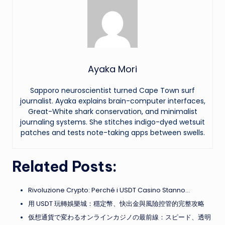
Ayaka Mori
Sapporo neuroscientist turned Cape Town surf
journalist. Ayaka explains brain-computer interfaces,
Great-White shark conservation, and minimalist
journaling systems. She stitches indigo-dyed wetsuit
patches and tests note-taking apps between swells.
Related Posts:
Rivoluzione Crypto: Perché i USDT Casino Stanno…
用 USDT 玩轉娛樂城：穩定幣、快出金與風險控管的完整攻略
仮想通貨で変わるオンラインカジノの最前線：スピード、透明