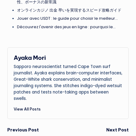
性、ボーナスの新常識
オンラインカジノ 出金 早いを実現するスピード攻略ガイド
Jouer avec USDT : le guide pour choisir le meilleur…
Découvrez l'avenir des jeux en ligne : pourquoi le…
Ayaka Mori
Sapporo neuroscientist turned Cape Town surf
journalist. Ayaka explains brain-computer interfaces,
Great-White shark conservation, and minimalist
journaling systems. She stitches indigo-dyed wetsuit
patches and tests note-taking apps between
swells.
View All Posts
Post
Previous Post
Next Post