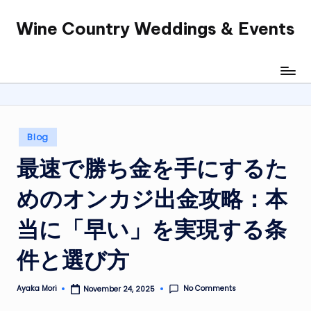
Wine Country Weddings & Events
Skip
to
content
Posted
Blog
in
最速で勝ち金を手にするた
めのオンカジ出金攻略：本
当に「早い」を実現する条
件と選び方
No Comments
Ayaka Mori
November 24, 2025
Posted
by