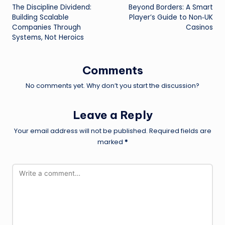
The Discipline Dividend:
Beyond Borders: A Smart
navigation
Building Scalable
Player’s Guide to Non‑UK
Companies Through
Casinos
Systems, Not Heroics
Comments
No comments yet. Why don’t you start the discussion?
Leave a Reply
Your email address will not be published.
Required fields are
marked
*