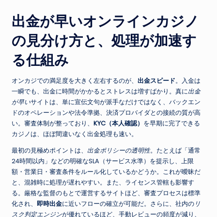
出金が早いオンラインカジノ
の見分け方と、処理が加速す
る仕組み
オンカジでの満足度を大きく左右するのが、
出金スピード
。入金は
一瞬でも、出金に時間がかかるとストレスは増すばかり。真に
出金
が早い
サイトは、単に宣伝文句が派手なだけではなく、バックエン
ドのオペレーションや法令準拠、決済プロバイダとの接続の質が高
い。審査体制が整っており、
KYC（本人確認）
を早期に完了できる
カジノは、ほぼ間違いなく出金処理も速い。
最初の見極めポイントは、
出金ポリシーの透明性
。たとえば「通常
24時間以内」などの明確なSLA（サービス水準）を提示し、上限
額・営業日・審査条件をルール化しているかどうか。これが曖昧だ
と、混雑時に処理が遅れやすい。また、ライセンス管轄も影響す
る。厳格な監督のもとで運営するサイトほど、審査プロセスは標準
化され、
即時出金
に近いフローの確立が可能だ。さらに、社内の
リ
スク判定エンジン
が優れているほど、手動レビューの頻度が減り、