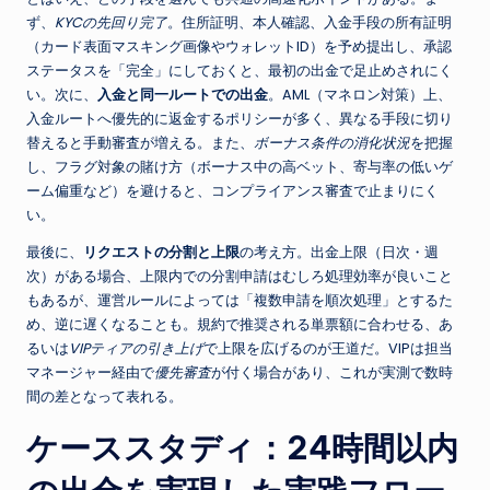
ず、
KYCの先回り完了
。住所証明、本人確認、入金手段の所有証明
（カード表面マスキング画像やウォレットID）を予め提出し、承認
ステータスを「完全」にしておくと、最初の出金で足止めされにく
い。次に、
入金と同一ルートでの出金
。AML（マネロン対策）上、
入金ルートへ優先的に返金するポリシーが多く、異なる手段に切り
替えると手動審査が増える。また、
ボーナス条件の消化状況
を把握
し、フラグ対象の賭け方（ボーナス中の高ベット、寄与率の低いゲ
ーム偏重など）を避けると、コンプライアンス審査で止まりにく
い。
最後に、
リクエストの分割と上限
の考え方。出金上限（日次・週
次）がある場合、上限内での分割申請はむしろ処理効率が良いこと
もあるが、運営ルールによっては「複数申請を順次処理」とするた
め、逆に遅くなることも。規約で推奨される単票額に合わせる、あ
るいは
VIPティアの引き上げ
で上限を広げるのが王道だ。VIPは担当
マネージャー経由で
優先審査
が付く場合があり、これが実測で数時
間の差となって表れる。
ケーススタディ：24時間以内