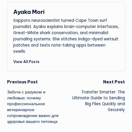
Ayaka Mori
Sapporo neuroscientist turned Cape Town surf
journalist. Ayaka explains brain-computer interfaces,
Great-White shark conservation, and minimalist
journaling systems. She stitches indigo-dyed wetsuit
patches and tests note-taking apps between
swells.
View All Posts
Post
Previous Post
Next Post
Забота с разумом и
Transfer Smarter: The
navigation
любовью: почему
Ultimate Guide to Sending
профессиональное
Big Files Quickly and
ветеринарное
Securely
сопровождение важно для
здоровья вашего питомца