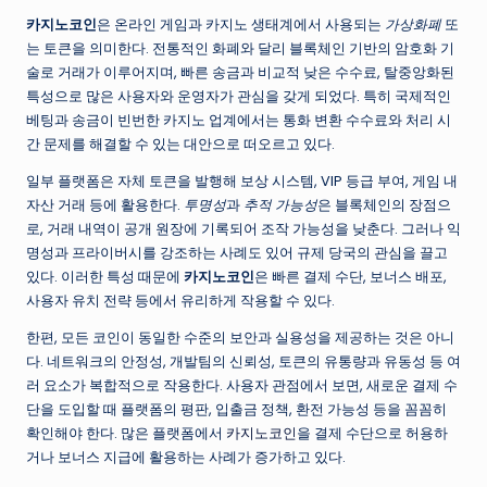
카지노코인
은 온라인 게임과 카지노 생태계에서 사용되는
가상화폐
또
는 토큰을 의미한다. 전통적인 화폐와 달리 블록체인 기반의 암호화 기
술로 거래가 이루어지며, 빠른 송금과 비교적 낮은 수수료, 탈중앙화된
특성으로 많은 사용자와 운영자가 관심을 갖게 되었다. 특히 국제적인
베팅과 송금이 빈번한 카지노 업계에서는 통화 변환 수수료와 처리 시
간 문제를 해결할 수 있는 대안으로 떠오르고 있다.
일부 플랫폼은 자체 토큰을 발행해 보상 시스템, VIP 등급 부여, 게임 내
자산 거래 등에 활용한다.
투명성
과
추적 가능성
은 블록체인의 장점으
로, 거래 내역이 공개 원장에 기록되어 조작 가능성을 낮춘다. 그러나 익
명성과 프라이버시를 강조하는 사례도 있어 규제 당국의 관심을 끌고
있다. 이러한 특성 때문에
카지노코인
은 빠른 결제 수단, 보너스 배포,
사용자 유치 전략 등에서 유리하게 작용할 수 있다.
한편, 모든 코인이 동일한 수준의 보안과 실용성을 제공하는 것은 아니
다. 네트워크의 안정성, 개발팀의 신뢰성, 토큰의 유통량과 유동성 등 여
러 요소가 복합적으로 작용한다. 사용자 관점에서 보면, 새로운 결제 수
단을 도입할 때 플랫폼의 평판, 입출금 정책, 환전 가능성 등을 꼼꼼히
확인해야 한다. 많은 플랫폼에서
카지노코인
을 결제 수단으로 허용하
거나 보너스 지급에 활용하는 사례가 증가하고 있다.