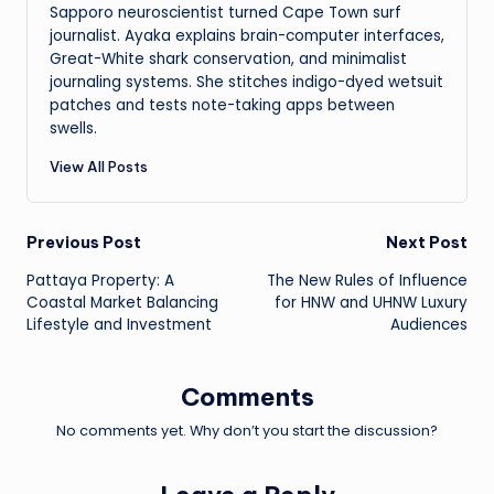
Sapporo neuroscientist turned Cape Town surf
journalist. Ayaka explains brain-computer interfaces,
Great-White shark conservation, and minimalist
journaling systems. She stitches indigo-dyed wetsuit
patches and tests note-taking apps between
swells.
View All Posts
Post
Previous Post
Next Post
Pattaya Property: A
The New Rules of Influence
navigation
Coastal Market Balancing
for HNW and UHNW Luxury
Lifestyle and Investment
Audiences
Comments
No comments yet. Why don’t you start the discussion?