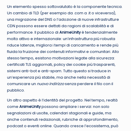
Un elemento spesso sottovalutato è la componente tecnica.
Un cambio di TLD (per esempio da .com a .it o viceversa),
una migrazione del DNS o l’adozione di nuove infrastrutture
CDN possono essere dettati da ragioni di scalabilità e di
performance. Il pubblico di
AnimeUnity
è tendenzialmente
molto attivo e internazionale: un’infrastruttura più robusta
riduce latenze, migliora i tempi di caricamento e rende più
fluida la fruizione dei contenuti informativi e comunitari. Allo
stesso tempo, esistono motivazioni legate alla sicurezza:
certificati TLS aggiornati, policy dei cookie più trasparenti,
sistemi anti-bot e anti-spam. Tutto questo si traduce in
un’esperienza più stabile, ma anche nella necessità di
comunicare un
nuovo indirizzo
senza perdere il filo con il
pubblico.
Un altro aspetto è l’identità del progetto. Nel tempo, realtà
come
AnimeUnity
possono ampliare i servizi: non solo
segnalazioni di uscite, calendari stagionali e guide, ma
anche contenuti redazionali, rubriche di approfondimento,
podcast o eventi online. Quando cresce l’ecosistema, può