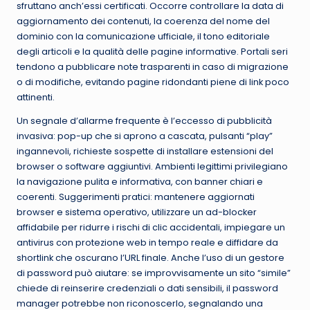
sfruttano anch’essi certificati. Occorre controllare la data di
aggiornamento dei contenuti, la coerenza del nome del
dominio con la comunicazione ufficiale, il tono editoriale
degli articoli e la qualità delle pagine informative. Portali seri
tendono a pubblicare note trasparenti in caso di migrazione
o di modifiche, evitando pagine ridondanti piene di link poco
attinenti.
Un segnale d’allarme frequente è l’eccesso di pubblicità
invasiva: pop-up che si aprono a cascata, pulsanti “play”
ingannevoli, richieste sospette di installare estensioni del
browser o software aggiuntivi. Ambienti legittimi privilegiano
la navigazione pulita e informativa, con banner chiari e
coerenti. Suggerimenti pratici: mantenere aggiornati
browser e sistema operativo, utilizzare un ad-blocker
affidabile per ridurre i rischi di clic accidentali, impiegare un
antivirus con protezione web in tempo reale e diffidare da
shortlink che oscurano l’URL finale. Anche l’uso di un gestore
di password può aiutare: se improvvisamente un sito “simile”
chiede di reinserire credenziali o dati sensibili, il password
manager potrebbe non riconoscerlo, segnalando una