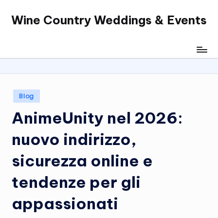
Wine Country Weddings & Events
Skip
to
content
Posted
Blog
in
AnimeUnity nel 2026:
nuovo indirizzo,
sicurezza online e
tendenze per gli
appassionati