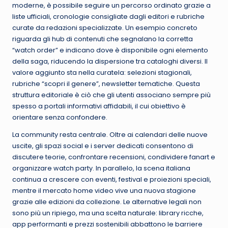
moderne, è possibile seguire un percorso ordinato grazie a
liste ufficiali, cronologie consigliate dagli editori e rubriche
curate da redazioni specializzate. Un esempio concreto
riguarda gli hub di contenuti che segnalano la corretta
“watch order” e indicano dove è disponibile ogni elemento
della saga, riducendo la dispersione tra cataloghi diversi. Il
valore aggiunto sta nella curatela: selezioni stagionali,
rubriche “scopri il genere”, newsletter tematiche. Questa
struttura editoriale è ciò che gli utenti associano sempre più
spesso a portali informativi affidabili, il cui obiettivo è
orientare senza confondere.
La community resta centrale. Oltre ai calendari delle nuove
uscite, gli spazi social e i server dedicati consentono di
discutere teorie, confrontare recensioni, condividere fanart e
organizzare watch party. In parallelo, la scena italiana
continua a crescere con eventi, festival e proiezioni speciali,
mentre il mercato home video vive una nuova stagione
grazie alle edizioni da collezione. Le alternative legali non
sono più un ripiego, ma una scelta naturale: library ricche,
app performanti e prezzi sostenibili abbattono le barriere