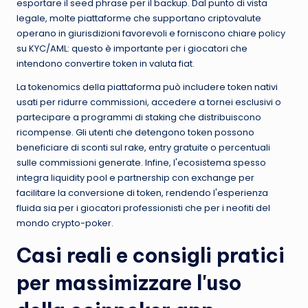
esportare il seed phrase per il backup. Dal punto di vista
legale, molte piattaforme che supportano criptovalute
operano in giurisdizioni favorevoli e forniscono chiare policy
su KYC/AML: questo è importante per i giocatori che
intendono convertire token in valuta fiat.
La tokenomics della piattaforma può includere token nativi
usati per ridurre commissioni, accedere a tornei esclusivi o
partecipare a programmi di staking che distribuiscono
ricompense. Gli utenti che detengono token possono
beneficiare di sconti sul rake, entry gratuite o percentuali
sulle commissioni generate. Infine, l'ecosistema spesso
integra liquidity pool e partnership con exchange per
facilitare la conversione di token, rendendo l'esperienza
fluida sia per i giocatori professionisti che per i neofiti del
mondo crypto-poker.
Casi reali e consigli pratici
per massimizzare l'uso