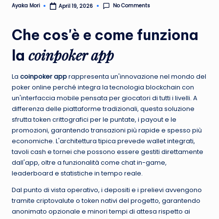
No Comments
Ayaka Mori
April 19, 2026
Posted
by
Che cos'è e come funziona
coinpoker app
la
La
coinpoker app
rappresenta un'innovazione nel mondo del
poker online perché integra la tecnologia blockchain con
un'interfaccia mobile pensata per giocatori di tutti i livelli. A
differenza delle piattaforme tradizionali, questa soluzione
sfrutta token crittografici per le puntate, i payout e le
promozioni, garantendo transazioni più rapide e spesso più
economiche. L'architettura tipica prevede wallet integrati,
tavoli cash e tornei che possono essere gestiti direttamente
dall'app, oltre a funzionalità come chat in-game,
leaderboard e statistiche in tempo reale.
Dal punto di vista operativo, i depositi e i prelievi avvengono
tramite criptovalute o token nativi del progetto, garantendo
anonimato opzionale e minori tempi di attesa rispetto ai