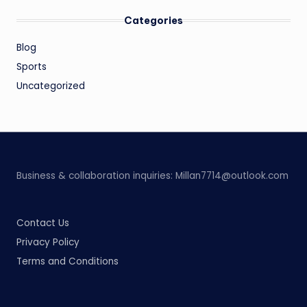
Categories
Blog
Sports
Uncategorized
Business & collaboration inquiries:
Millan7714@outlook.com
Contact Us
Privacy Policy
Terms and Conditions